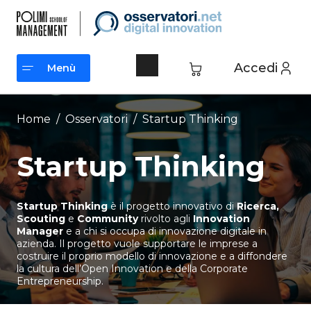
Vai
al
contenuto
Accedi
Menù
Menù
Home
/
Osservatori
/
Startup Thinking
Startup Thinking
Startup Thinking
è il progetto innovativo di
Ricerca,
Scouting
e
Community
rivolto agli
Innovation
Manager
e a chi si occupa di innovazione digitale in
azienda. Il progetto vuole supportare le imprese a
costruire il proprio modello di innovazione e a diffondere
la cultura dell’Open Innovation e della Corporate
Entrepreneurship.