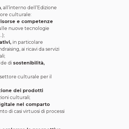
a
, all’interno dell’Edizione
tore culturale:
 risorse e competenze
sulle nuove tecnologie
…);
tivi,
in particolare
raising, ai ricavi da servizi
li;
fide di
sostenibilità,
settore culturale per il
zione dei prodotti
zioni culturali;
igitale nel comparto
to di casi virtuosi di processi