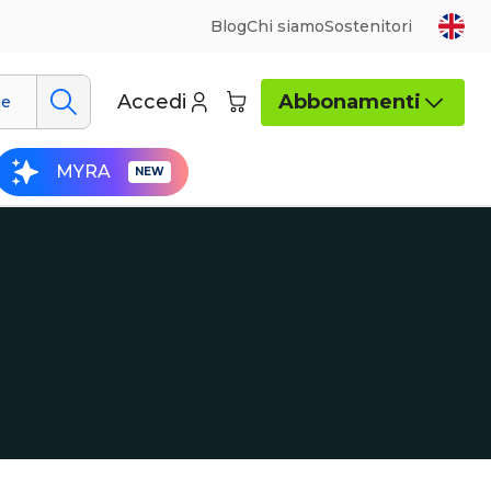
Blog
Chi siamo
Sostenitori
Accedi
Abbonamenti
ue
MYRA