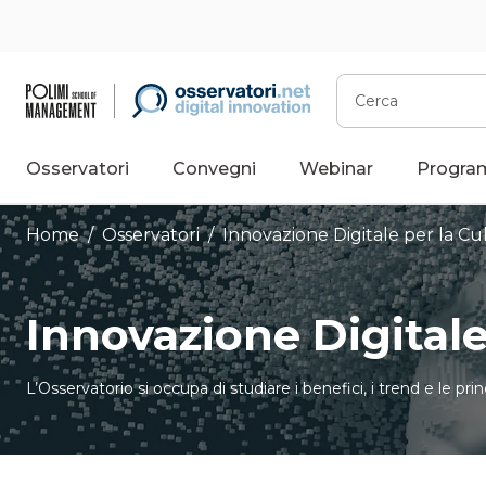
Vai
al
contenuto
Cerca
Osservatori
Convegni
Webinar
Progra
Home
/
Osservatori
/
Innovazione Digitale per la Cu
Innovazione Digitale
L’Osservatorio si occupa di studiare i benefici, i trend e le pri