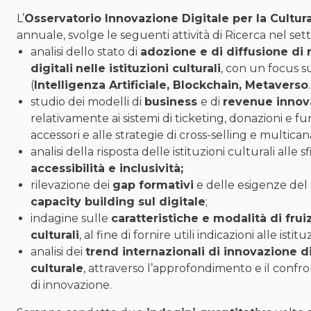
L’
Osservatorio Innovazione Digitale per la Cultur
annuale, svolge le seguenti attività di Ricerca nel set
analisi dello stato di
adozione e di diffusione di
digitali
nelle istituzioni culturali
, con un focus 
(
Intelligenza Artificiale, Blockchain, Metaverso
studio dei modelli di
business
e di
revenue innova
relativamente ai sistemi di ticketing, donazioni e fund
accessori e alle strategie di cross-selling e multicana
analisi della risposta delle istituzioni culturali alle s
accessibilità e inclusività;
rilevazione dei
gap formativi
e delle esigenze del 
capacity building sul digitale
;
indagine sulle
caratteristiche e modalità di frui
culturali
, al fine di fornire utili indicazioni alle istitu
analisi dei
trend internazionali di innovazione d
culturale
, attraverso l’approfondimento e il confron
di innovazione.