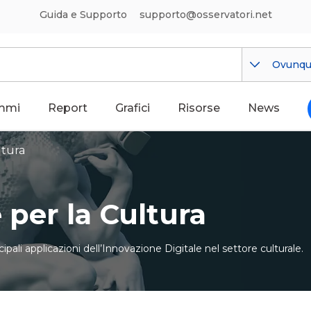
Guida e Supporto
supporto@osservatori.net
Ovunq
mmi
Report
Grafici
Risorse
News
ltura
 per la Cultura
ncipali applicazioni dell’Innovazione Digitale nel settore culturale.