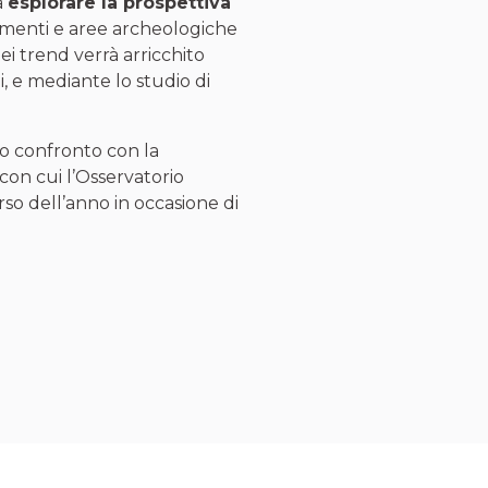
a
esplorare la prospettiva
umenti e aree archeologiche
o dei trend verrà arricchito
li, e mediante lo studio di
uo confronto con la
con cui l’Osservatorio
rso dell’anno in occasione di