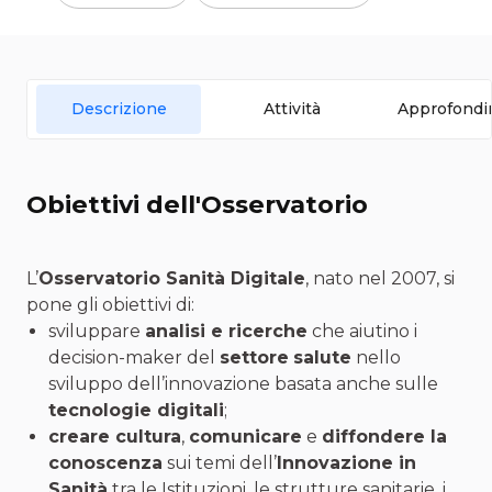
Descrizione
Attività
Approfondi
Obiettivi dell'Osservatorio
L’
Osservatorio Sanità Digitale
, nato nel 2007, si
pone gli obiettivi di:
sviluppare
analisi e ricerche
che aiutino i
decision-maker del
settore
salute
nello
sviluppo dell’innovazione basata anche sulle
tecnologie digitali
;
creare cultura
,
comunicare
e
diffondere la
conoscenza
sui temi dell’
Innovazione in
Sanità
tra le Istituzioni, le strutture sanitarie, i