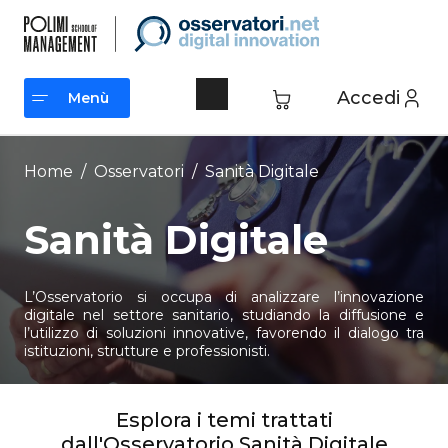
Vai
al
contenuto
Accedi
Menù
Menù
Home
/
Osservatori
/
Sanità Digitale
Sanità Digitale
L’Osservatorio si occupa di analizzare l’innovazione
digitale nel settore sanitario, studiando la diffusione e
l’utilizzo di soluzioni innovative, favorendo il dialogo tra
istituzioni, strutture e professionisti.
Esplora i temi trattati
dall'Osservatorio Sanità Digitale