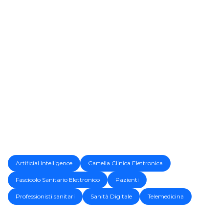
Artificial Intelligence
Cartella Clinica Elettronica
Fascicolo Sanitario Elettronico
Pazienti
Professionisti sanitari
Sanità Digitale
Telemedicina