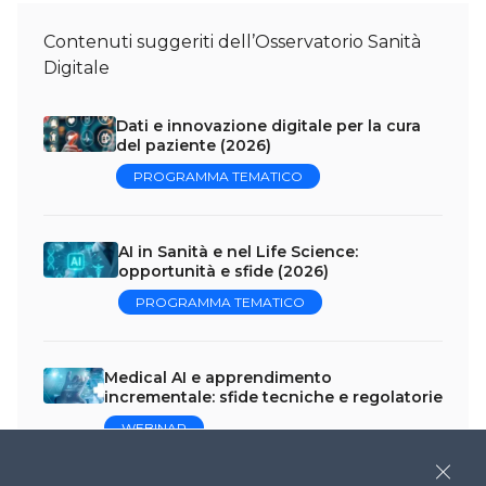
Contenuti suggeriti dell’Osservatorio Sanità
Digitale
Dati e innovazione digitale per la cura
del paziente (2026)
PROGRAMMA TEMATICO
AI in Sanità e nel Life Science:
opportunità e sfide (2026)
PROGRAMMA TEMATICO
Medical AI e apprendimento
incrementale: sfide tecniche e regolatorie
WEBINAR
Close