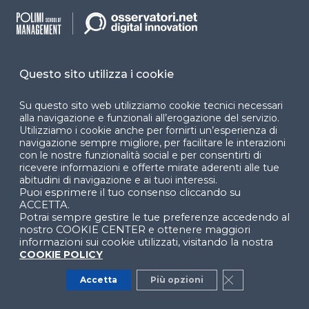
AI e ricerca scientifica: linee guida
europee sui dati
WEBINAR
Questo sito utilizza i cookie
Database per i modelli di AI: correttezza
clinica e conformità regolatoria
Su questo sito web utilizziamo cookie tecnici necessari
alla navigazione e funzionali all’erogazione del servizio.
WEBINAR
Utilizziamo i cookie anche per fornirti un’esperienza di
navigazione sempre migliore, per facilitare le interazioni
con le nostre funzionalità social e per consentirti di
ricevere informazioni e offerte mirate aderenti alle tue
Sanità e Life Science: i principali trend di
abitudini di navigazione e ai tuoi interessi.
innovazione digitale (2025)
Puoi esprimere il tuo consenso cliccando su
PROGRAMMA TEMATICO
ACCETTA.
Potrai sempre gestire le tue preferenze accedendo al
nostro COOKIE CENTER e ottenere maggiori
informazioni sui cookie utilizzati, visitando la nostra
Software as medical device: quali
COOKIE POLICY
discipline applicare per operare con la PA
Accetta
Più opzioni
Close GDPR Co
WEBINAR