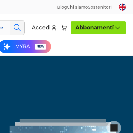
Blog
Chi siamo
Sostenitori
Accedi
Abbonamenti
ue
MYRA