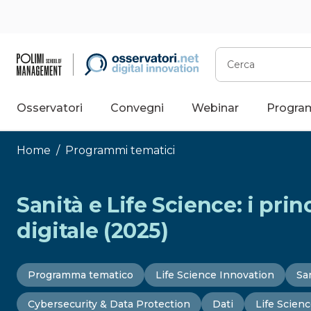
Vai
al
contenuto
Cerca
Osservatori
Convegni
Webinar
Progra
Home
/
Programmi tematici
Sanità e Life Science: i pri
digitale (2025)
Programma tematico
Life Science Innovation
San
Cybersecurity & Data Protection
Dati
Life Scien