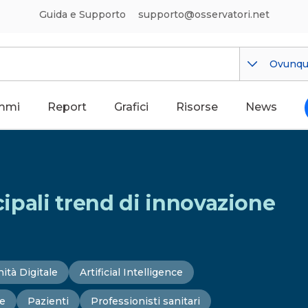
Guida e Supporto
supporto@osservatori.net
Ovunq
mmi
Report
Grafici
Risorse
News
ncipali trend di innovazione
ità Digitale
Artificial Intelligence
ce
Pazienti
Professionisti sanitari