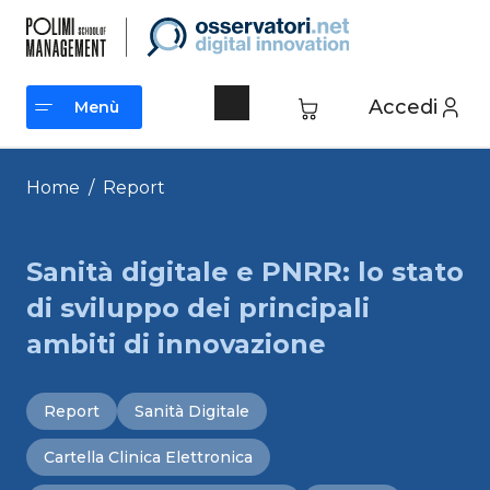
Vai
al
contenuto
Accedi
Menù
Menù
Home
/
Report
Sanità digitale e PNRR: lo stato
di sviluppo dei principali
ambiti di innovazione
Report
Sanità Digitale
Cartella Clinica Elettronica