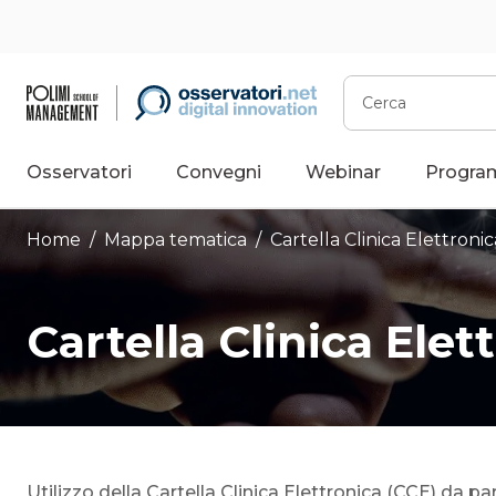
Vai
al
contenuto
Cerca
Osservatori
Convegni
Webinar
Progra
Home
/ Mappa tematica /
Cartella Clinica Elettronic
Cartella Clinica Elet
Utilizzo della Cartella Clinica Elettronica (CCE) da pa