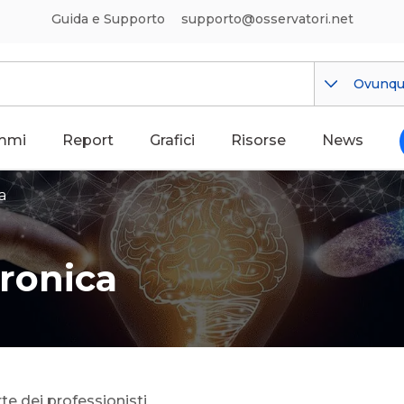
Guida e Supporto
supporto@osservatori.net
Ovunq
mmi
Report
Grafici
Risorse
News
a
tronica
rte dei professionisti