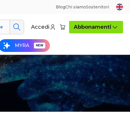
Blog
Chi siamo
Sostenitori
Accedi
Abbonamenti
ue
MYRA