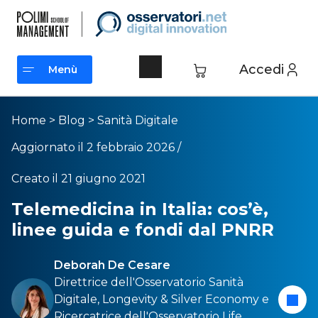
Accedi
Menù
Menù
Home
>
Blog
>
Sanità Digitale
Aggiornato il 2 febbraio 2026 /
Creato il 21 giugno 2021
Telemedicina in Italia: cos’è,
linee guida e fondi dal PNRR
Deborah De Cesare
Direttrice dell'
Osservatorio Sanità
Digitale
,
Longevity & Silver Economy
e
Ricercatrice dell'
Osservatorio Life