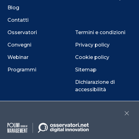
Blog
Contatti
Osservatori
Termini e condizioni
Convegni
Privacy policy
Webinar
Cookie policy
Programmi
Sitemap
Dichiarazione di
accessibilità
Cookie Center
Close
Facebook
LinkedIn
Instag