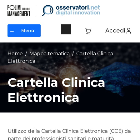
Vai
al
contenuto
Accedi
Menù
Menù
Home
/ Mappa tematica /
Cartella Clinica
Elettronica
Cartella Clinica
Elettronica
Utilizzo della Cartella Clinica Elettronica (CCE) da
parte dei professionisti sanitari e maturità