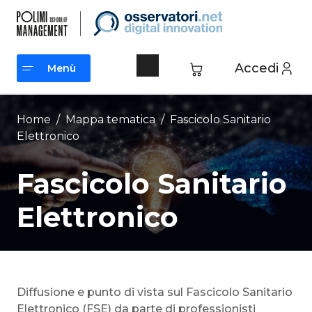
Vai
al
contenuto
Accedi
Menù
Menù
Home
/ Mappa tematica /
Fascicolo Sanitario
Elettronico
Fascicolo Sanitario
Elettronico
Diffusione e punto di vista sul Fascicolo Sanitario
Elettronico (FSE) da parte di professionisti