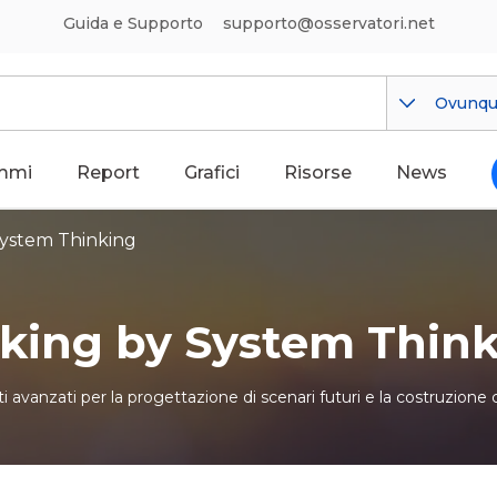
Guida e Supporto
supporto@osservatori.net
Ovunq
mmi
Report
Grafici
Risorse
News
ystem Thinking
king by System Thin
vanzati per la progettazione di scenari futuri e la costruzione col