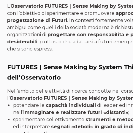
L’
Osservatorio FUTURES | Sense Making by Syst
con l’obiettivo di sperimentare e promuovere
approc
progettazione di Futuri
. In contesti fortemente volat
ambigui come quelli della società moderna è richiesto
organizzazioni di
progettare con responsabilità e pr
desiderabili
, piuttosto che adattarsi a futuri emerge
che si sono espressi.
FUTURES | Sense Making by System Thin
dell’Osservatorio
Nell’ambito delle attività di ricerca condotte nel cors
l’
Osservatorio FUTURES | Sense Making by Syste
potenziare le
capacità individuali
di leader ed in
nell’
immaginare e realizzare futuri «distanti»
;
sperimentare collettivamente
strumenti e meto
ed interpretare
segnali «deboli» in grado di ind