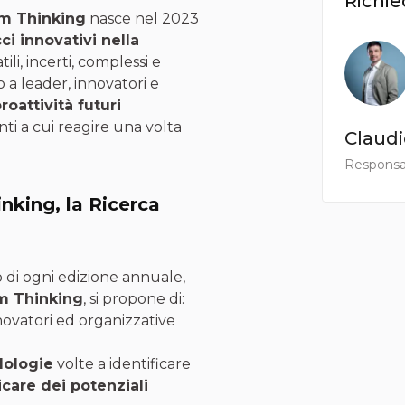
Richie
em Thinking
nasce nel 2023
ci innovativi nella
ili, incerti, complessi e
 a leader, innovatori e
oattività futuri
nti a cui reagire una volta
Claudi
Responsab
king, la Ricerca
o di ogni edizione annuale,
m Thinking
, si propone di:
novatori ed organizzative
dologie
volte a identificare
icare dei potenziali