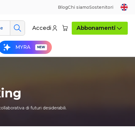
Blog
Chi siamo
Sostenitori
Accedi
Abbonamenti
ue
MYRA
king
laborativa di futuri desiderabili.