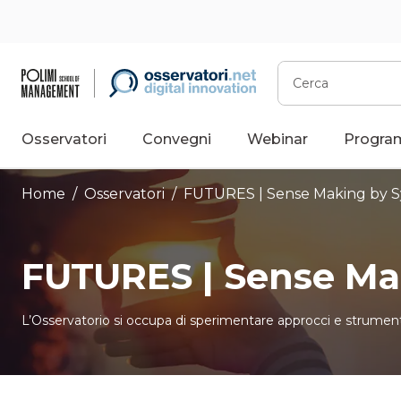
Vai
al
contenuto
Cerca
Osservatori
Convegni
Webinar
Progra
Home
/
Osservatori
/
FUTURES | Sense Making by S
FUTURES | Sense Ma
L’Osservatorio si occupa di sperimentare approcci e strumenti a