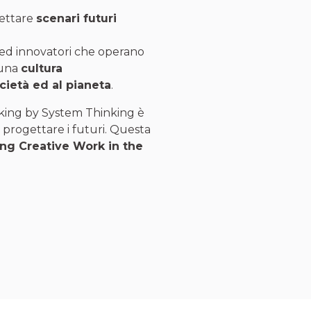
ettare
scenari futuri
 ed innovatori che operano
 una
cultura
ocietà ed al pianeta
.
king by System Thinking è
 progettare i futuri. Questa
ng Creative Work in the