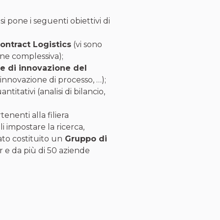
si pone i seguenti obiettivi di
ontract Logistics
(vi sono
one complessiva);
 e di innovazione del
innovazione di processo, …);
itativi (analisi di bilancio,
;
nenti alla filiera
li impostare la ricerca,
tato costituito un
Gruppo di
e da più di 50 aziende