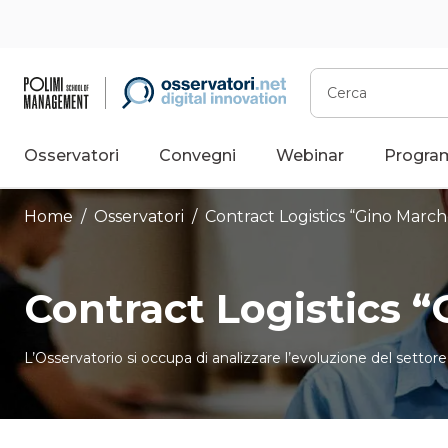
Vai
al
contenuto
Cerca
Osservatori
Convegni
Webinar
Progra
Home
/
Osservatori
/
Contract Logistics “Gino March
Contract Logistics 
L’Osservatorio si occupa di analizzare l’evoluzione del settore d