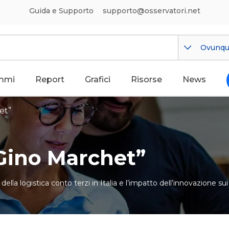
Guida e Supporto
supporto@osservatori.net
Ovunq
mmi
Report
Grafici
Risorse
News
et”
“Gino Marchet”
ella logistica conto terzi in Italia e l’impatto dell’innovazione sui