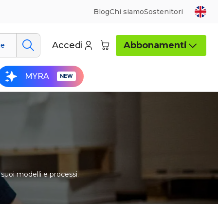
Blog
Chi siamo
Sostenitori
Accedi
Abbonamenti
ue
MYRA
 suoi modelli e processi.