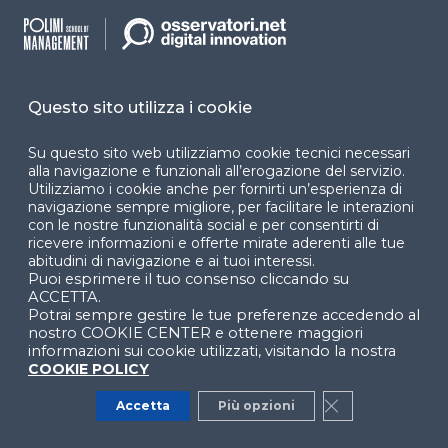
integrazione dei dati
. Il suo compito è quello di
rendere i dati disponibili per le analisi nel giusto
formato e in modo tempestivo. Questo può
avvenire anche in contesti complessi, come
Questo sito utilizza i cookie
l’integrazione di fonti non eterogenee.
Su questo sito web utilizziamo cookie tecnici necessari
Data Science Manager
alla navigazione e funzionali all’erogazione del servizio.
Utilizziamo i cookie anche per fornirti un’esperienza di
Il
Data Science Manager
gestisce l’intero processo
navigazione sempre migliore, per facilitare le interazioni
con le nostre funzionalità social e per consentirti di
di Data Science, coordinando un team centralizzato
ricevere informazioni e offerte mirate aderenti alle tue
e favorendo
la crescita e la formazione di figure
abitudini di navigazione e ai tuoi interessi.
di Data Science
distribuite in azienda.
Puoi esprimere il tuo consenso cliccando su
ACCETTA.
Potrai sempre gestire le tue preferenze accedendo al
Analytics Translator
nostro COOKIE CENTER e ottenere maggiori
informazioni sui cookie utilizzati, visitando la nostra
COOKIE POLICY
L’
Analytics Translator
funge da “traduttore” tra la
Data Science e il business vero e proprio.
Accetta
Più opzioni
Close GDPR Co
Sa
tradurre gli use-case in linguaggio
analitico
ed è in grado di interpretare i risultati