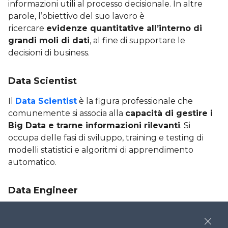
informazioni utili al processo decisionale. In altre
parole, l’obiettivo del suo lavoro è
ricercare
evidenze quantitative all’interno di
grandi moli di dati
, al fine di supportare le
decisioni di business.
Data Scientist
Il
Data Scientist
è la figura professionale che
comunemente si associa alla
capacità di gestire i
Big Data e trarne informazioni rilevanti
. Si
occupa delle fasi di sviluppo, training e testing di
modelli statistici e algoritmi di apprendimento
automatico.
Data Engineer
Il
Data Engineer
è una figura tecnica che si occupa
di gestire le fasi di
raccolta, processamento e
Close