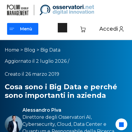
Accedi
Menù
Menù
Home
>
Blog
>
Big Data
Aggiornato il 2 luglio 2026 /
Creato il 26 marzo 2019
Cosa sono i Big Data e perché
sono importanti in azienda
Alessandro Piva
Direttore degli Osservatori
AI
,
Cybersecurity
,
Cloud
,
Data Center
e
Quantum
e Responsabile della Ricerca