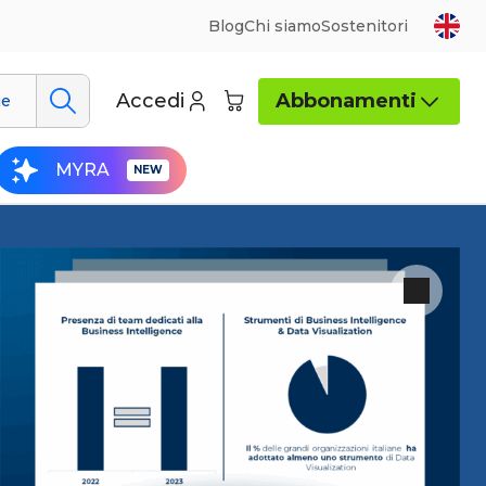
Blog
Chi siamo
Sostenitori
Accedi
Abbonamenti
ue
MYRA