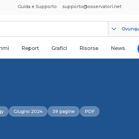
Guida e Supporto
supporto@osservatori.net
Ovunq
mmi
Report
Grafici
Risorse
News
gy
Giugno 2024
39 pagine
PDF