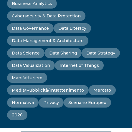
Business Analytics
Cybersecurity & Data Protection
Data Governance
Data Literacy
Data Management & Architecture
Data Science
Data Sharing
Data Strategy
Data Visualization
Internet of Things
Manifatturiero
Media/Pubblicità/Intrattenimento
Mercato
Normativa
Privacy
Scenario Europeo
2026