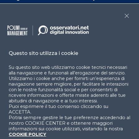
Dichiarazione di
accessibilità
Close
Cookie Center
Questo sito utilizza i cookie
Facebook
LinkedIn
Instag
Su questo sito web utilizziamo cookie tecnici necessari
alla navigazione e funzionali all’erogazione del servizio.
Utilizziamo i cookie anche per fornirti un’esperienza di
navigazione sempre migliore, per facilitare le interazioni
YouTube
X
con le nostre funzionalità social e per consentirti di
ricevere informazioni e offerte mirate aderenti alle tue
abitudini di navigazione e ai tuoi interessi.
Puoi esprimere il tuo consenso cliccando su
ACCETTA.
Potrai sempre gestire le tue preferenze accedendo al
nostro COOKIE CENTER e ottenere maggiori
informazioni sui cookie utilizzati, visitando la nostra
COOKIE POLICY
© 2024 Copyright © Politecnico di Milano Dipartimento