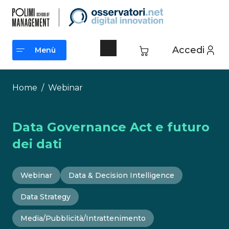
Vai
al
contenuto
Accedi
Menù
Menù
Home
/
Webinar
Data Governance Act e futuro
dei dati
Webinar
Data & Decision Intelligence
Data Strategy
Media/Pubblicità/Intrattenimento