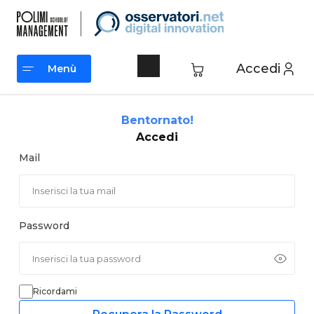
Vai
al
contenuto
Accedi
Menù
Menù
Bentornato!
Accedi
Mail
Password
Ricordami