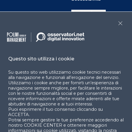
Cookie Center
Close
Facebook
LinkedIn
Instag
Questo sito utilizza i cookie
YouTube
X
Su questo sito web utilizziamo cookie tecnici necessari
alla navigazione e funzionali all’erogazione del servizio.
Utilizziamo i cookie anche per fornirti un’esperienza di
navigazione sempre migliore, per facilitare le interazioni
con le nostre funzionalità social e per consentirti di
ricevere informazioni e offerte mirate aderenti alle tue
abitudini di navigazione e ai tuoi interessi.
Puoi esprimere il tuo consenso cliccando su
© 2024 Copyright © Politecnico di Milano Dipartimento
ACCETTA.
di Ingegneria Gestionale
Potrai sempre gestire le tue preferenze accedendo al
nostro COOKIE CENTER e ottenere maggiori
informazioni sui cookie utilizzati, visitando la nostra