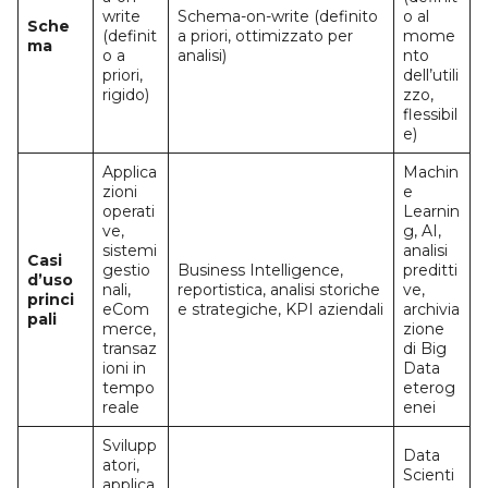
write
Schema-on-write (definito
o al
Sche
(definit
a priori, ottimizzato per
mome
ma
o a
analisi)
nto
priori,
dell’utili
rigido)
zzo,
flessibil
e)
Applica
Machin
zioni
e
operati
Learnin
ve,
g, AI,
sistemi
analisi
Casi
gestio
Business Intelligence,
preditti
d’uso
nali,
reportistica, analisi storiche
ve,
princi
eCom
e strategiche, KPI aziendali
archivia
pali
merce,
zione
transaz
di Big
ioni in
Data
tempo
eterog
reale
enei
Svilupp
Data
atori,
Scienti
applica