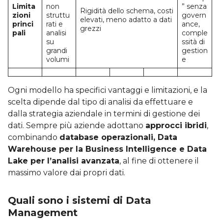
Limita
non
” senza
Rigidità dello schema, costi
zioni
struttu
govern
elevati, meno adatto a dati
princi
rati e
ance,
grezzi
pali
analisi
comple
su
ssità di
grandi
gestion
volumi
e
Ogni modello ha specifici vantaggi e limitazioni, e la
scelta dipende dal tipo di analisi da effettuare e
dalla strategia aziendale in termini di gestione dei
dati. Sempre più aziende adottano
approcci ibridi
,
combinando
database operazionali, Data
Warehouse per la Business Intelligence e Data
Lake per l’analisi avanzata
, al fine di ottenere il
massimo valore dai propri dati.
Quali sono i sistemi di Data
Management