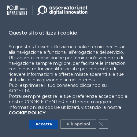
Questo sito utilizza i cookie
Contenuti suggeriti dell’Osservatorio Data &
Decision Intelligence
Su questo sito web utilizziamo cookie tecnici necessari
alla navigazione e funzionali all’erogazione del servizio.
Utilizziamo i cookie anche per fornirti un’esperienza di
Dalla Business Intelligence al Machine
navigazione sempre migliore, per facilitare le interazioni
Learning: trend e sfide (2026)
con le nostre funzionalità social e per consentirti di
ricevere informazioni e offerte mirate aderenti alle tue
PROGRAMMA TEMATICO
abitudini di navigazione e ai tuoi interessi.
Puoi esprimere il tuo consenso cliccando su
ACCETTA.
Demand Forecasting e ottimizzazione del
Potrai sempre gestire le tue preferenze accedendo al
pricing: strategie ed esempi
nostro COOKIE CENTER e ottenere maggiori
informazioni sui cookie utilizzati, visitando la nostra
WEBINAR
COOKIE POLICY
Accetta
Più opzioni
Close GDPR Co
Innovation Challenge 2026 - Soluzioni per
evitare la disillusione dell’AI