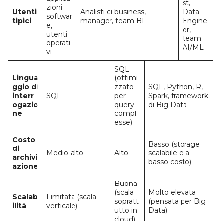
st,
zioni
Utenti
Analisti di business,
Data
softwar
tipici
manager, team BI
Engine
e,
er,
utenti
team
operati
AI/ML
vi
SQL
Lingua
(ottimi
ggio di
zzato
SQL, Python, R,
interr
SQL
per
Spark, framework
ogazio
query
di Big Data
ne
compl
esse)
Costo
Basso (storage
di
Medio-alto
Alto
scalabile e a
archivi
basso costo)
azione
Buona
(scala
Molto elevata
Scalab
Limitata (scala
sopratt
(pensata per Big
ilità
verticale)
utto in
Data)
cloud)