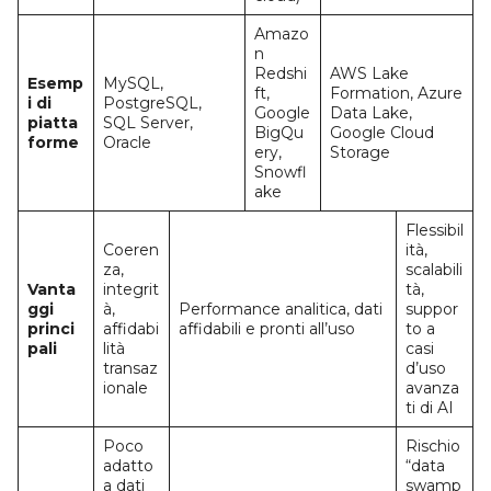
Amazo
n
Redshi
AWS Lake
Esemp
MySQL,
ft,
Formation, Azure
i di
PostgreSQL,
Google
Data Lake,
piatta
SQL Server,
BigQu
Google Cloud
forme
Oracle
ery,
Storage
Snowfl
ake
Flessibil
Coeren
ità,
za,
scalabili
Vanta
integrit
tà,
ggi
à,
Performance analitica, dati
suppor
princi
affidabi
affidabili e pronti all’uso
to a
pali
lità
casi
transaz
d’uso
ionale
avanza
ti di AI
Poco
Rischio
adatto
“data
a dati
swamp