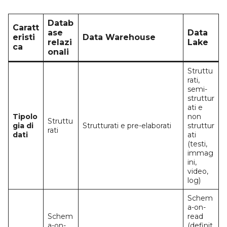
Datab
Caratt
ase
Data
eristi
Data Warehouse
relazi
Lake
ca
onali
Struttu
rati,
semi-
struttur
ati e
Tipolo
non
Struttu
gia di
Strutturati e pre-elaborati
struttur
rati
dati
ati
(testi,
immag
ini,
video,
log)
Schem
a-on-
Schem
read
a-on-
(definit