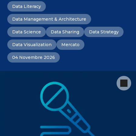
Data Literacy
Data Management & Architecture
Data Science
Data Sharing
Data Strategy
Data Visualization
Mercato
04 Novembre 2026