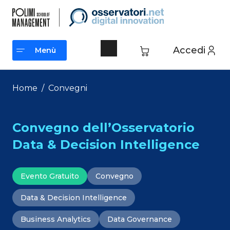
Vai
al
contenuto
Accedi
Menù
Menù
Home
/
Convegni
Convegno dell’Osservatorio
Data & Decision Intelligence
Evento Gratuito
Convegno
Data & Decision Intelligence
Business Analytics
Data Governance