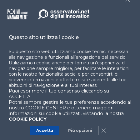
Cookie Center
Close
Facebook
LinkedIn
Instag
Questo sito utilizza i cookie
Su questo sito web utilizziamo cookie tecnici necessari
alla navigazione e funzionali all’erogazione del servizio.
YouTube
X
Utilizziamo i cookie anche per fornirti un’esperienza di
navigazione sempre migliore, per facilitare le interazioni
con le nostre funzionalità social e per consentirti di
ricevere informazioni e offerte mirate aderenti alle tue
abitudini di navigazione e ai tuoi interessi.
Puoi esprimere il tuo consenso cliccando su
ACCETTA.
Potrai sempre gestire le tue preferenze accedendo al
© 2024 Copyright © Politecnico di Milano Dipartimento
nostro COOKIE CENTER e ottenere maggiori
di Ingegneria Gestionale
informazioni sui cookie utilizzati, visitando la nostra
COOKIE POLICY
Accetta
Più opzioni
Close GDPR Co