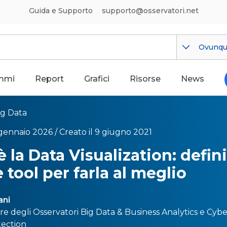
Guida e Supporto
supporto@osservatori.net
Ovunq
mmi
Report
Grafici
Risorse
News
ig Data
 gennaio 2026 /
Creato il 9 giugno 2021
 la Data Visualization: defin
 tool per farla al meglio
ani
re degli Osservatori
Big Data & Business Analytics
e
Cybe
tection