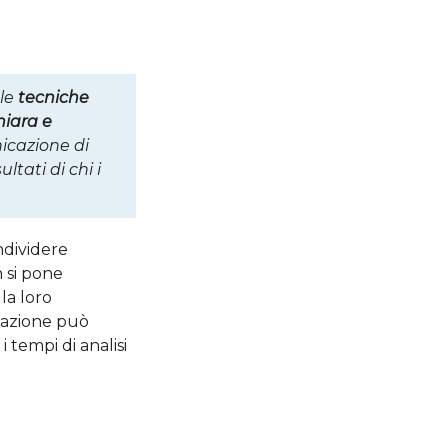
 le
tecniche
hiara e
nicazione di
ltati di chi i
ndividere
n si pone
la loro
tazione può
i tempi di analisi