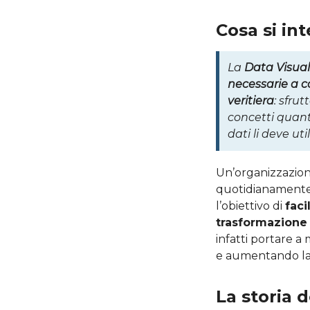
Cosa si in
La
Data Visual
necessarie a c
veritiera
: sfru
concetti quantit
dati li deve uti
Un’organizzazione
quotidianamente m
l’obiettivo di
faci
trasformazione 
infatti portare a 
e aumentando la t
La storia d