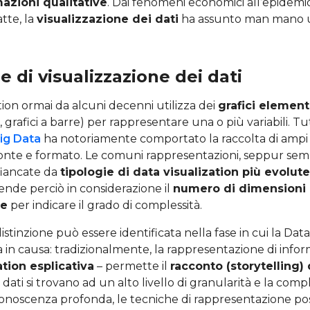
mazioni qualitative
. Dai fenomeni economici all’epidemi
atte, la
visualizzazione dei dati
ha assunto man mano 
e di visualizzazione dei dati
tion ormai da alcuni decenni utilizza dei
grafici element
 grafici a barre) per rappresentare una o più variabili. Tu
ig Data
ha notoriamente comportato la raccolta di ampi v
onte e formato. Le comuni rappresentazioni, seppur sempr
fiancate da
tipologie di data visualization più evolute
rende perciò in considerazione il
numero di dimensioni d
re
per indicare il grado di complessità.
tinzione può essere identificata nella fase in cui la Data
 in causa: tradizionalmente, la rappresentazione di infor
ation esplicativa
– permette il
racconto (storytelling) d
ati si trovano ad un alto livello di granularità e la compl
onoscenza profonda, le tecniche di rappresentazione po