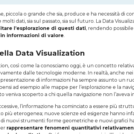
, piccola o grande che sia, produce e ha necessità di co
lti dati, sia sul passato, sia sul futuro. La Data Visualiz
litare l’esplorazione di questi dati
, rendendo possibile
in informazioni di valore
.
ella Data Visualization
ation, così come la conosciamo oggi, è un concetto relat
ivamente dalle tecnologie moderne. In realtà, anche nei 
ppresentazione di informazioni ha sempre assunto un ru
pensi ad esempio alle mappe per l’esplorazione e la navi
o veniva scoperto a chi quella navigazione non l’aveva i
essive, l’informazione ha cominciato a essere più strutt
 più eterogenea; nuove scienze ed esigenze hanno infat
à di nuovi strumenti: forme geometriche e nuovi grafici h
per
rappresentare fenomeni quantitativi relativame