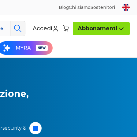
Blog
Chi siamo
Sostenitori
Accedi
Abbonamenti
ue
MYRA
izione,
rsecurity &