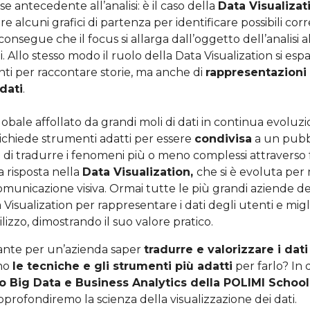
se antecedente all’analisi: è il caso della
Data Visualizat
re alcuni grafici di partenza per identificare possibili corr
 consegue che il focus si allarga dall’oggetto dell’analisi al
li. Allo stesso modo il ruolo della Data Visualization si esp
nti per raccontare storie, ma anche di
rappresentazioni
dati
.
obale affollato da grandi moli di dati in continua evoluzi
ichiede strumenti adatti per essere
condivisa
a un pubb
 di tradurre i fenomeni più o meno complessi attraverso f
a risposta nella
Data Visualization,
che si è evoluta per 
 comunicazione visiva. Ormai tutte le più grandi aziende 
a Visualization per rappresentare i dati degli utenti e migl
ilizzo, dimostrando il suo valore pratico.
ante per un’azienda saper
tradurre e valorizzare i dat
ono
le tecniche e gli strumenti più adatti
per farlo? In 
o Big Data e Business Analytics della POLIMI School
approfondiremo la scienza della visualizzazione dei dati.