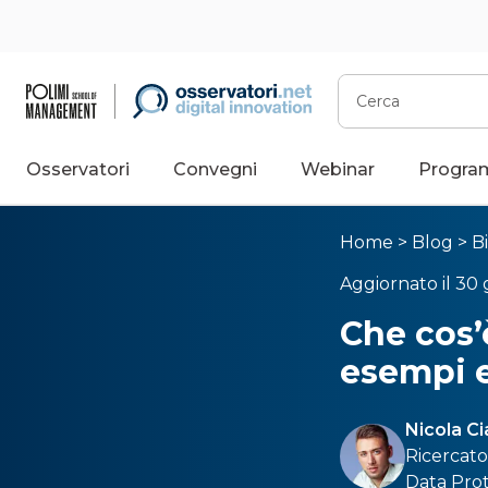
Cerca
Osservatori
Convegni
Webinar
Progra
Home
>
Blog
>
B
Aggiornato il 30
Che cos’è
esempi e
Nicola Ci
Ricercato
Data Pro