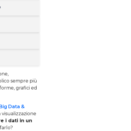
e
one,
lico sempre più
forme, grafici ed
Big Data &
a visualizzazione
e i dati in un
farlo?