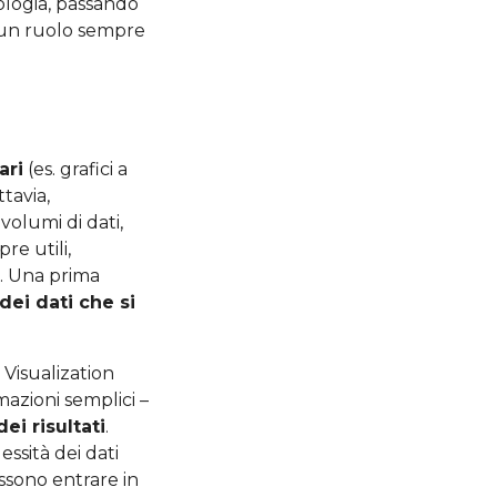
ologia, passando
un ruolo sempre
ari
(es. grafici a
ttavia,
olumi di dati,
e utili,
. Una prima
ei dati che si
 Visualization
mazioni semplici –
ei risultati
.
essità dei dati
ssono entrare in