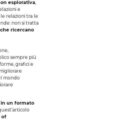
ion esplorativa
,
elazioni e
le relazioni tra le
ande: non si tratta
 che ricercano
one,
lico sempre più
orme, grafici e
migliorare
del mondo
iorare
i in un formato
quest’articolo
 of