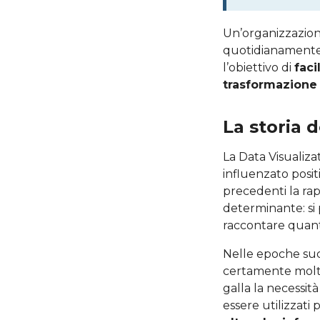
Un’organizzazione
quotidianamente mo
l’obiettivo di
faci
trasformazione 
La storia d
La Data Visualiz
influenzato posit
precedenti la ra
determinante: si 
raccontare quant
Nelle epoche succ
certamente molto
galla la necessit
essere utilizzati 