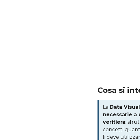
Cosa si in
La
Data Visual
necessarie a 
veritiera
: sfru
concetti quantit
li deve utilizzar