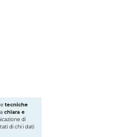
le
tecniche
ra
chiara e
icazione di
ti di chi i dati