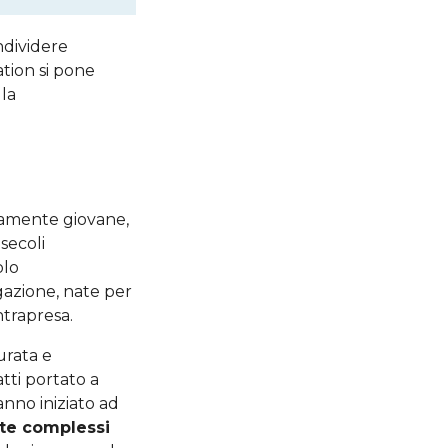
ndividere
ation si pone
 la
ivamente giovane,
secoli
olo
gazione, nate per
ntrapresa.
urata e
ti portato a
anno iniziato ad
nte complessi