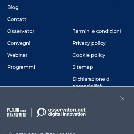
Blog
Contatti
Osservatori
Termini e condizioni
Convegni
Privacy policy
Webinar
Cookie policy
Programmi
Sitemap
Dichiarazione di
accessibilità
Cookie Center
Close
Facebook
LinkedIn
Instag