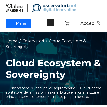
Vai
al
contenuto
Accedi
Menù
Menù
Home
/
Osservatori
/
Cloud Ecosystem &
Sovereignty
Cloud Ecosystem &
Sovereignty
L’Osservatorio si occupa di approfondire il Cloud come
abilitatore della Trasformazione Digitale e di analizzare i
principali servizi e tendenze in atto per le imprese.