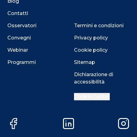
Blog
Contatti
Osservatori
Termini e condizioni
Convegni
Privacy policy
Webinar
Cookie policy
Programmi
Sitemap
Dichiarazione di
accessibilità
Close
Cookie Center
Questo sito utilizza i cookie
Facebook
LinkedIn
Instag