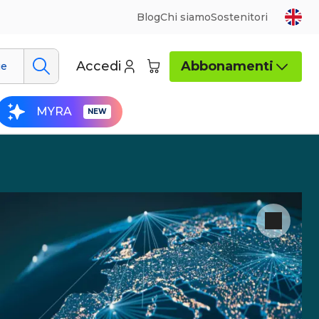
Blog
Chi siamo
Sostenitori
Accedi
Abbonamenti
ue
MYRA