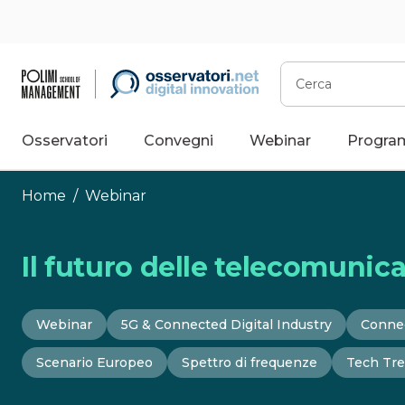
Vai
al
contenuto
Cerca
Osservatori
Convegni
Webinar
Progra
Home
/
Webinar
Il futuro delle telecomunic
Webinar
5G & Connected Digital Industry
Connec
Scenario Europeo
Spettro di frequenze
Tech Tr