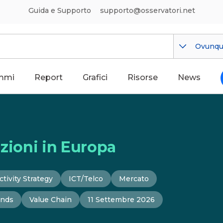
Guida e Supporto
supporto@osservatori.net
Ovunq
mmi
Report
Grafici
Risorse
News
azioni in Europa
tivity Strategy
ICT/Telco
Mercato
ends
Value Chain
11 Settembre 2026