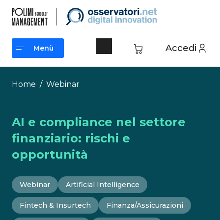
Vai
al
contenuto
Accedi
Menù
Menù
Home
/
Webinar
AI e compliance nel settore
finanziario: rischi e
opportunità
Webinar
Artificial Intelligence
Fintech & Insurtech
Finanza/Assicurazioni