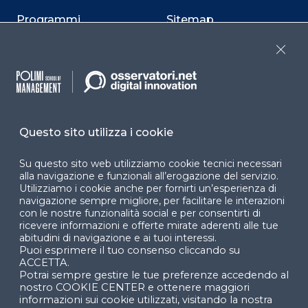
Programmi
Sitemap
Dichiarazione di
Close
accessibilità
Cookie Center
Questo sito utilizza i cookie
Su questo sito web utilizziamo cookie tecnici necessari
Facebook
LinkedIn
Instag
alla navigazione e funzionali all’erogazione del servizio.
Utilizziamo i cookie anche per fornirti un’esperienza di
navigazione sempre migliore, per facilitare le interazioni
con le nostre funzionalità social e per consentirti di
YouTube
X
ricevere informazioni e offerte mirate aderenti alle tue
abitudini di navigazione e ai tuoi interessi.
Puoi esprimere il tuo consenso cliccando su
ACCETTA.
Potrai sempre gestire le tue preferenze accedendo al
nostro COOKIE CENTER e ottenere maggiori
informazioni sui cookie utilizzati, visitando la nostra