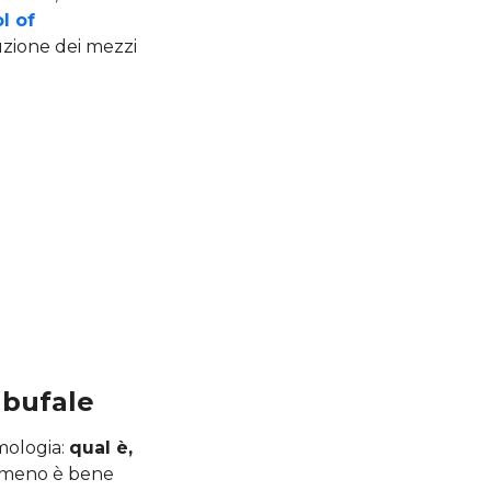
l of
uzione dei mezzi
 bufale
imologia:
qual è,
omeno è bene