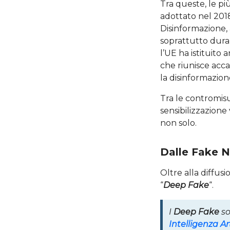
Tra queste, le pi
adottato nel 2018
Disinformazione,
soprattutto duran
l’UE ha istituito
che riunisce acca
la disinformazion
Tra le contromisu
sensibilizzazione
non solo.
Dalle Fake 
Oltre alla diffus
“
Deep Fake
“.
I
Deep Fake
s
Intelligenza Art