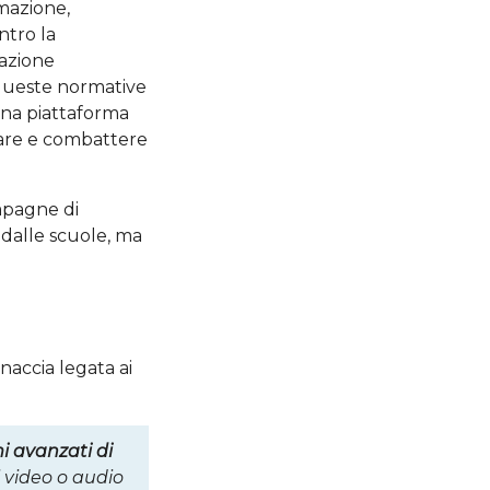
rmazione,
ntro la
mazione
i queste normative
una piattaforma
zzare e combattere
mpagne di
 dalle scuole, ma
naccia legata ai
i avanzati di
 video o audio