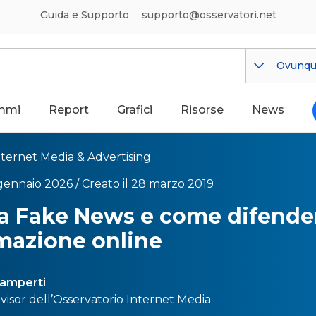
Guida e Supporto
supporto@osservatori.net
Ovunq
mmi
Report
Grafici
Risorse
News
nternet Media & Advertising
gennaio 2026 /
Creato il 28 marzo 2019
a Fake News e come difender
mazione online
amperti
isor dell’
Osservatorio Internet Media