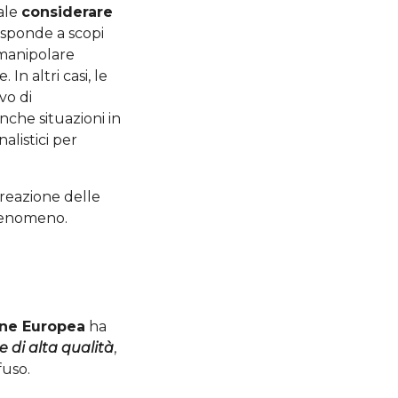
tale
considerare
risponde a scopi
r manipolare
In altri casi, le
vo di
nche situazioni in
alistici per
reazione delle
 fenomeno.
ne Europea
ha
 di alta qualità
,
fuso.