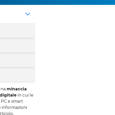
una
minaccia
 digitale
in cui le
, PC e smart
e informazioni
ticolo,