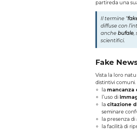
partireda una s
Il termine “
fak
diffuse con l’i
anche
bufale
,
scientifici.
Fake News,
Vista la loro natu
distintivi comuni.
la
mancanza di
l’uso di
immagi
la
citazione d
seminare conf
la presenza di
la facilità di 