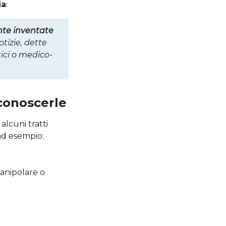
ia
:
ente inventate
otizie, dette
tici o medico-
iconoscerle
alcuni tratti
ad esempio:
manipolare o