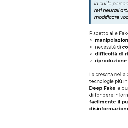
in cui le pers
reti neurali art
modificare voci
Rispetto alle Fak
manipolazion
necessità di
co
difficoltà di 
riproduzione 
La crescita nella
tecnologie più in
Deep Fake
, e p
diffondere infor
facilmente il p
disinformazione 