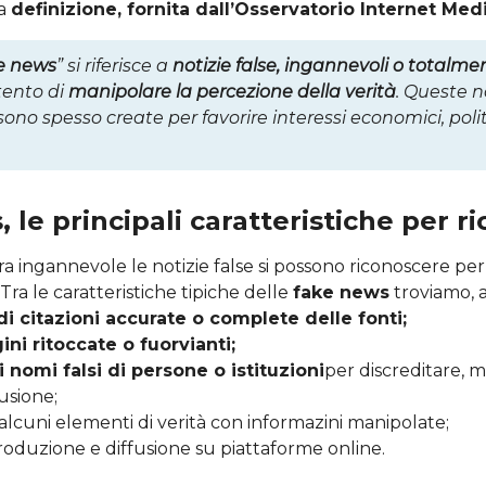
ua
definizione, fornita dall’Osservatorio Internet Med
e news
” si riferisce a
notizie false, ingannevoli o totalm
ntento di
manipolare la percezione della verità
. Queste n
 sono spesso create per favorire interessi economici, poli
 le principali caratteristiche per r
ra ingannevole le notizie false si possono riconoscere per 
 Tra le caratteristiche tipiche delle
fake news
troviamo, 
 citazioni accurate o complete delle fonti;
ni ritoccate o fuorvianti;
i nomi falsi di persone o istituzioni
per discreditare, 
usione;
 alcuni elementi di verità con informazini manipolate;
riproduzione e diffusione su piattaforme online.