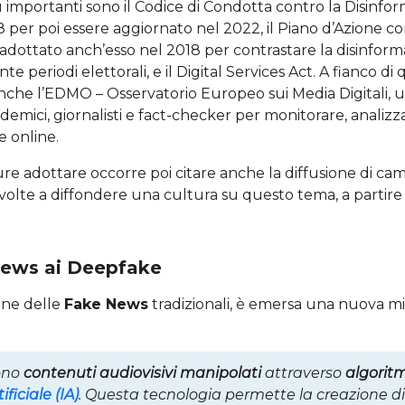
ù importanti sono il Codice di Condotta contro la Disinfo
 per poi essere aggiornato nel 2022, il Piano d’Azione co
 adottato anch’esso nel 2018 per contrastare la disinfor
te periodi elettorali, e il Digital Services Act. A fianco d
 anche l’EDMO – Osservatorio Europeo sui Media Digitali, 
demici, giornalisti e fact-checker per monitorare, anali
e online.
re adottare occorre poi citare anche la diffusione di ca
 volte a diffondere una cultura su questo tema, a partire
News ai Deepfake
ione delle
Fake News
tradizionali, è emersa una nuova mi
ono
contenuti audiovisivi manipolati
attraverso
algoritm
ificiale
(IA)
. Questa tecnologia permette la creazione di