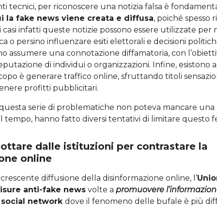
ti tecnici, per riconoscere una notizia falsa è fondamen
ui la fake news viene creata e diffusa
, poiché spesso 
ni casi infatti queste notizie possono essere utilizzate pe
 o persino influenzare esiti elettorali e decisioni politiche. 
o assumere una connotazione diffamatoria, con l’obietti
putazione di individui o organizzazioni. Infine, esistono a
scopo è generare traffico online, sfruttando titoli sensazion
tenere profitti pubblicitari.
a questa serie di problematiche non poteva mancare una 
nel tempo, hanno fatto diversi tentativi di limitare questo
ttare dalle istituzioni per contrastare la
one online
 crescente diffusione della disinformazione online, l’
Unio
isure anti-fake news
volte a
promuovere l’informazione
i
social network
dove il fenomeno delle bufale è più dif