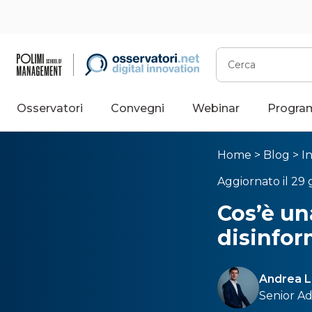
Cerca
Osservatori
Convegni
Webinar
Progra
Home
>
Blog
>
I
Aggiornato il 29 
Cos’è un
disinfor
Andrea L
Senior Adv