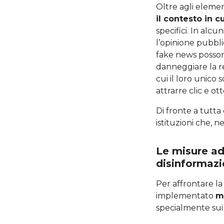
Oltre agli elemen
il contesto in c
specifici. In alcu
l’opinione pubblica
fake news posson
danneggiare la re
cui il loro unico 
attrarre clic e ot
Di fronte a tutt
istituzioni che, 
Le misure ado
disinformazi
Per affrontare la
implementato
m
specialmente su