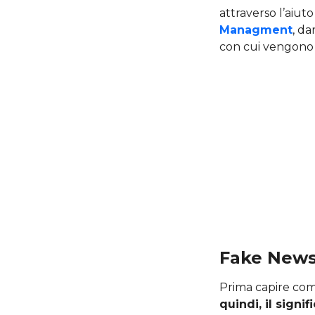
attraverso l’aiuto
Managment
, d
con cui vengono cr
Fake News,
Prima capire come
quindi, il signi