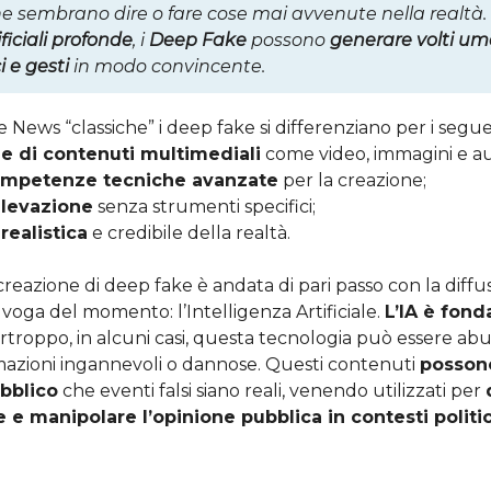
one sembrano dire o fare cose mai avvenute nella realtà.
ificiali profonde
, i
Deep Fake
possono
generare volti uma
 e gesti
in modo convincente.
e News “classiche” i deep fake si differenziano per i segue
e di contenuti multimediali
come video, immagini e au
mpetenze tecniche avanzate
per la creazione;
rilevazione
senza strumenti specifici;
realistica
e credibile della realtà.
 creazione di deep fake è andata di pari passo con la diffu
 voga del momento: l’Intelligenza Artificiale.
L’IA è fond
urtroppo, in alcuni casi, questa tecnologia può essere ab
mazioni ingannevoli o dannose. Questi contenuti
posson
ubblico
che eventi falsi siano reali, venendo utilizzati per
e manipolare l’opinione pubblica in contesti politici