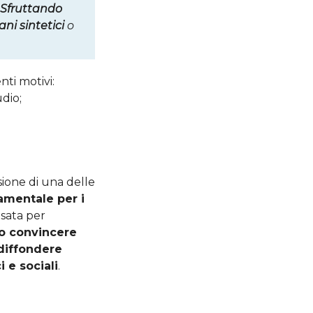
Sfruttando
ni sintetici
o
nti motivi:
dio;
sione di una delle
amentale per i
usata per
o convincere
diffondere
 e sociali
.