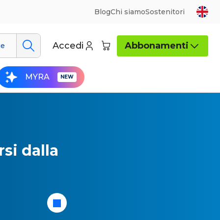
Blog
Chi siamo
Sostenitori
Accedi
Abbonamenti
ue
MYRA
si dalla