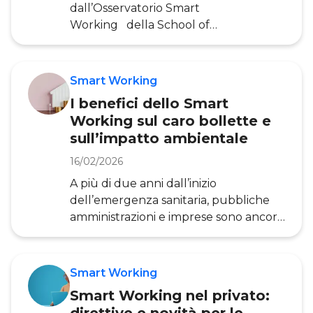
dall’Osservatorio Smart
Working della School of
Management del Politecnico di
Milano, si affronteranno diverse
tematiche relative alla settimana
Smart Working
lavorativa di 4 giorni: dalla sua
I benefici dello Smart
definizione e modelli di
Working sul caro bollette e
funzionamento, ai vantaggi e rischi,
sull’impatto ambientale
fino all’applicazione in Italia e nei
contesti internazionali, con un’analisi
16/02/2026
delle motivazioni che spingono le
A più di due anni dall’inizio
organizzazioni ad adottare questo
dell’emergenza sanitaria, pubbliche
modello. Secondo l’Osservatorio,
amministrazioni e imprese sono ancora
per sett
alla ricerca di un equilibrio
riguardante le modalità di Smart
Working . Secondo la ricerca
Smart Working
dell’Osservatorio Smart Working del
Smart Working nel privato:
Politecnico di Milano nel 2022 i