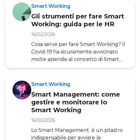
PA a potenziare il ricorso allo Smart
Smart Working
Working, nonché a snellire le
Gli strumenti per fare Smart
procedure di acquisto di dotazioni
Working: guida per le HR
informatiche. Questa esperienza ha
sicuramente portato numerosi
16/02/2026
benefici per le Pubbliche
Cosa serve per fare Smart Working? Il
Amministrazioni in termini di
Covid-19 ha sicuramente avvicinato
miglioramento delle competenze
molte aziende al concetto di Smart
digitali e digitalizzazione d
Working ma, in realtà, in molti casi
quella che hanno promosso è stata
una forma di lavoro da remoto
Smart Working
emergenziale. Spesso si dà per
Smart Management: come
scontato che “fare Smart Working”
gestire e monitorare lo
consista solo nel lavorare dalla propria
Smart Working
abitazione. In realtà si tratta di un
connubio ben più complesso di
16/02/2026
tecnologie, competenze e
Lo Smart Management è un pilastro
trasformazioni organizzative. Nel
indispensabile per avviare (e