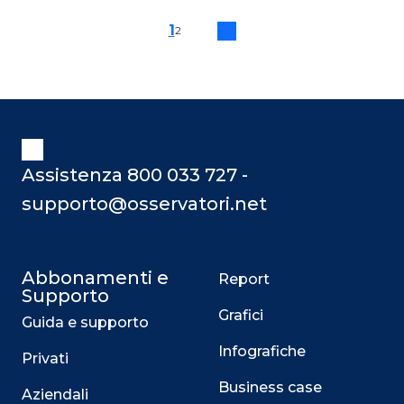
infatti, consente di ampliare e rendere
1
2
virtuale lo spazio di lavoro, creando
un digital workplace in cui
comunicazione, collaborazione e
socializzazione son indipendenti da
orari e luoghi di lavoro. Ma quali sono,
nella pratica, gli strumenti e le
tecnologie per lo Sma
Assistenza 800 033 727 -
supporto@osservatori.net
Abbonamenti e
Report
Supporto
Grafici
Guida e supporto
Infografiche
Privati
Business case
Aziendali