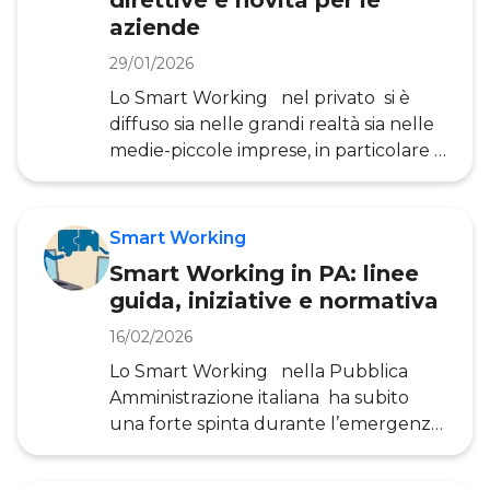
direttive e novità per le
lavoratori da remoto risultano 3,6
aziende
milioni , quasi 500 mila in meno
rispetto all’anno precedente. Tale
29/01/2026
diminuzione è avvenuta
Lo Smart Working nel privato si è
principalmente nelle PMI e nelle
diffuso sia nelle grandi realtà sia nelle
pubbliche amministrazioni. Nelle
medie-piccole imprese, in particolare a
grandi imprese,
seguito dell’emergenza sanitaria.
Tuttavia, il Lavoro Agile è
regolamentato da molto prima della
Smart Working
pandemia , e la sua diffusione era in
Smart Working in PA: linee
aumento già prima del 2020,
guida, iniziative e normativa
soprattutto nelle grandi imprese
provate. Ma qual è la situazione
16/02/2026
attuale? Se da un lato le aziende
Lo Smart Working nella Pubblica
private stanno sperimentando il giusto
Amministrazione italiana ha subito
modello riguardo al numero di
una forte spinta durante l’emergenza
giornate
sanitaria. Diversi sono i provvedimenti
governativi che hanno incentivato le