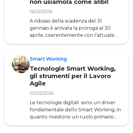
non usiamola come alibi!
per lavorare in modo realmente smart.
In questo articolo, curato
16/02/2026
dall’Osservatorio Smart Working de
A ridosso della scadenza del 31
gennaio è arrivata la proroga al 30
aprile, coerentemente con l’attuale
termine dello stato di emergenza, del
termine per applicare il Lavoro Agile
per i lavoratori pubblici senza la
Smart Working
necessità di sottoscrivere accordi
Tecnologie Smart Working,
individuali. Questo in parte è dovuto al
gli strumenti per il Lavoro
fatto che molte PA (è importante
Agile
ricordare che alcune sono già a buon
punto!) sono in ritardo nella redazione
02/02/2026
del POLA (Piano operativo per il lavoro
Le tecnologie digitali sono un driver
agile) lo strumento di
fondamentale dello Smart Working, in
programmazione del lavor
quanto rivestono un ruolo primario
nell’agevolare e rendere possibili
nuovi modi di lavorare. Il digitale,