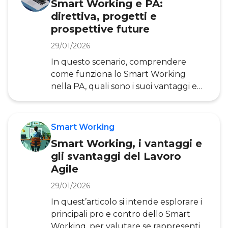
Smart Working e PA:
direttiva, progetti e
prospettive future
29/01/2026
In questo scenario, comprendere
come funziona lo Smart Working
nella PA, quali sono i suoi vantaggi e
come si sta evolvendo diventa
fondamentale. A fornire risposte
concrete sarà l’Osservatorio Smart
Smart Working
Working, che da anni conduce
Smart Working, i vantaggi e
ricerche approfondite sul Lavoro Agile
gli svantaggi del Lavoro
e sulle sue implicazioni per il settore
Agile
pubblico e privato. A livello normativo,
infatti, lo Smart Working, è stato
29/01/2026
introdotto con la Legge n°81/2017 .
In quest’articolo si intende esplorare i
Con questa normativa, quindi, si
principali pro e contro dello Smart
definisce il L
Working, per valutare se rappresenti