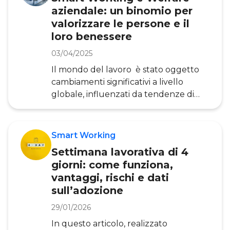
esattamente, in che cosa consiste?
aziendale: un binomio per
Con il concetto di Telelavoro, o lavoro
valorizzare le persone e il
da remoto, si fa riferimento a
loro benessere
una prestazi
03/04/2025
Il mondo del lavoro è stato oggetto
cambiamenti significativi a livello
globale, influenzati da tendenze di
lungo corso il cui sviluppo è stato
accelerato dall’arrivo della pandemia.
Questi fenomeni stanno ridefinendo il
Smart Working
futuro del lavoro e rappresentano
Settimana lavorativa di 4
sfide strategiche che influenzano la
giorni: come funziona,
competitività delle organizzazioni. Uno
vantaggi, rischi e dati
degli elementi chiave di questa
sull’adozione
trasformazione è il cambiamento
demografico. L’invecchiamento della
29/01/2026
popolazione e il calo della natalità
In questo articolo, realizzato
stanno determinando