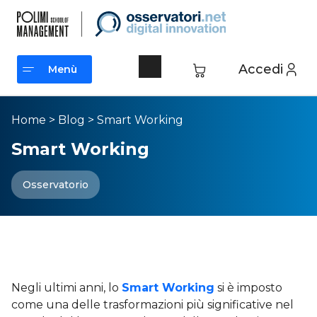
Accedi
Menù
Menù
Home
>
Blog
>
Smart Working
Smart Working
Osservatorio
Smart Working: caratteristiche
e trend del Lavoro Agile
Negli ultimi anni, lo
Smart Working
si è imposto
come una delle trasformazioni più significative nel