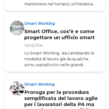
proseguo dell’articolo quindi quali
mantenere nel tempo) un’iniziativa
sono gli s
di Smart Working . “Lavoro Agile ”non
significa solo svolgere le proprie
mansioni da casa o usare tecnologie di
Smart Working
comunicazione e collaborazione.
Smart Office, cos’è e come
Significa dare alle persone autonomia
progettare un ufficio smart
e fiducia nello svolgimento delle loro
attività a fronte di una maggiore
16/02/2026
responsabilizzazione su obiettivi e
Lo Smart Working sta cambiando le
risultati: un’opportunità
modalità di lavoro già da qualche
di miglioramento per le azi
anno, soprattutto nelle grandi
aziende. Fare Smart Working non
vuol dire soltanto lavorare da remoto,
ma anche ripensare gli spazi della
Smart Working
sede per supportare al meglio i
Proroga per la procedura
dipendenti. In altre parole, occorre
semplificata del lavoro agile
un’evoluzione dell’ufficio
per i lavoratori della PA ma
tradizionale verso uno Smart Office