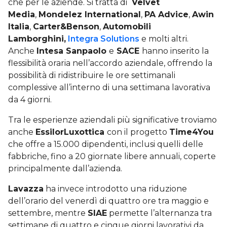
che per le aziende. Si tratta di
Velvet
Media
,
Mondelez International
,
PA Advice
,
Awin
Italia
,
Carter&Benson
,
Automobili
Lamborghini,
Integra Solutions
e molti altri.
Anche
Intesa Sanpaolo
e
SACE
hanno inserito la
flessibilità oraria nell’accordo aziendale, offrendo la
possibilità di ridistribuire le ore settimanali
complessive all’interno di una settimana lavorativa
da 4 giorni.
Tra le esperienze aziendali più significative troviamo
anche
EssilorLuxottica
con il progetto
Time4You
che offre a 15.000 dipendenti, inclusi quelli delle
fabbriche, fino a 20 giornate libere annuali, coperte
principalmente dall’azienda.
Lavazza
ha invece introdotto una riduzione
dell’orario del venerdì di quattro ore tra maggio e
settembre, mentre
SIAE
permette l’alternanza tra
settimane di quattro e cinque giorni lavorativi da