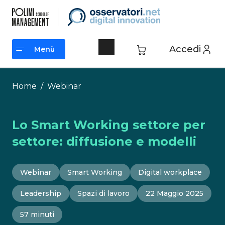
Vai
al
contenuto
Accedi
Menù
Menù
Home
/
Webinar
Lo Smart Working settore per
settore: diffusione e modelli
Webinar
Smart Working
Digital workplace
Leadership
Spazi di lavoro
22 Maggio 2025
57 minuti