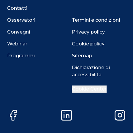
Contatti
Osservatori
Termini e condizioni
Convegni
Privacy policy
Webinar
Cookie policy
Programmi
Sitemap
Dichiarazione di
accessibilità
Close
Cookie Center
Questo sito utilizza i cookie
Facebook
LinkedIn
Instag
Su questo sito web utilizziamo cookie tecnici necessari
alla navigazione e funzionali all’erogazione del servizio.