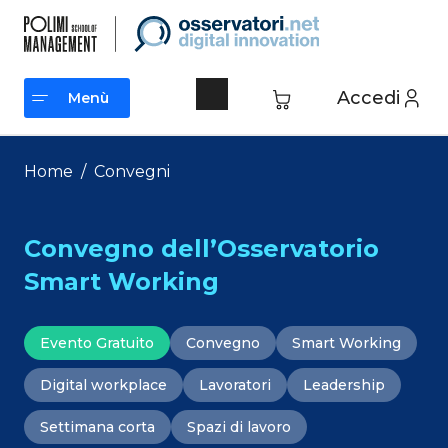
Vai
al
contenuto
Accedi
Menù
Menù
Home
/
Convegni
Convegno dell’Osservatorio
Smart Working
Evento Gratuito
Convegno
Smart Working
Digital workplace
Lavoratori
Leadership
Settimana corta
Spazi di lavoro