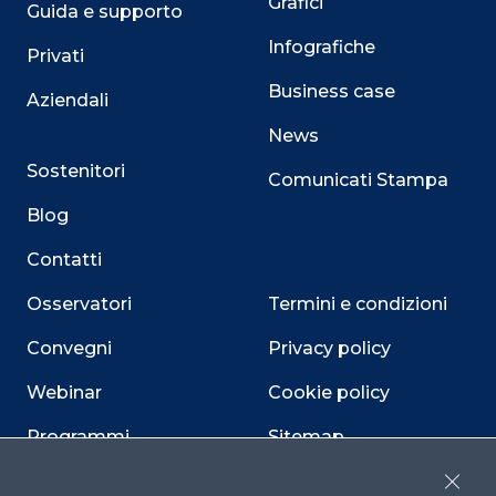
Grafici
Guida e supporto
Infografiche
Privati
Business case
Aziendali
News
Sostenitori
Comunicati Stampa
Blog
Contatti
Osservatori
Termini e condizioni
Convegni
Privacy policy
Webinar
Cookie policy
Programmi
Sitemap
Dichiarazione di
Close