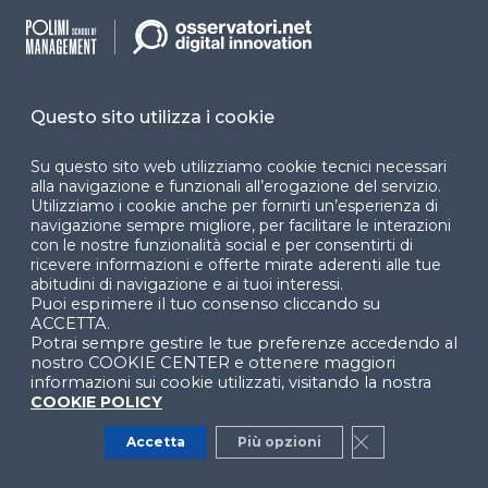
accessibilità
Cookie Center
Questo sito utilizza i cookie
Su questo sito web utilizziamo cookie tecnici necessari
Facebook
LinkedIn
Instag
alla navigazione e funzionali all’erogazione del servizio.
Utilizziamo i cookie anche per fornirti un’esperienza di
navigazione sempre migliore, per facilitare le interazioni
con le nostre funzionalità social e per consentirti di
YouTube
X
ricevere informazioni e offerte mirate aderenti alle tue
abitudini di navigazione e ai tuoi interessi.
Puoi esprimere il tuo consenso cliccando su
ACCETTA.
Potrai sempre gestire le tue preferenze accedendo al
nostro COOKIE CENTER e ottenere maggiori
informazioni sui cookie utilizzati, visitando la nostra
COOKIE POLICY
© 2024 Copyright © Politecnico di Milano Dipartimento
di Ingegneria Gestionale
Accetta
Più opzioni
Close GDPR Co