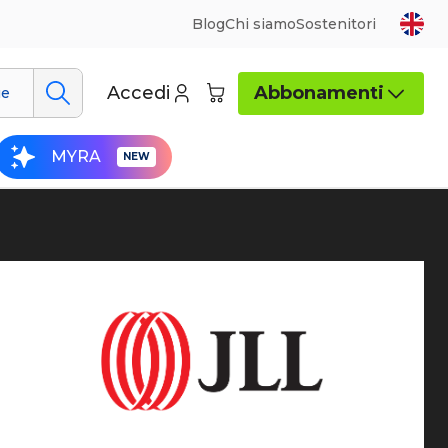
Blog
Chi siamo
Sostenitori
Accedi
Abbonamenti
ue
MYRA