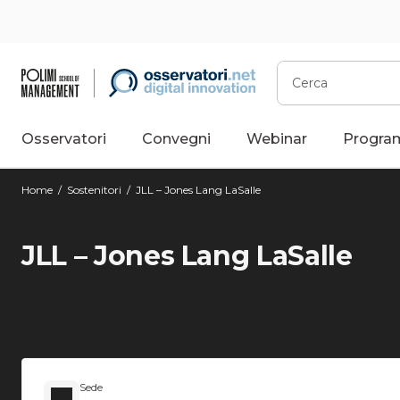
Cerca
Osservatori
Convegni
Webinar
Progra
Home
/
Sostenitori
/
JLL – Jones Lang LaSalle
JLL – Jones Lang LaSalle
Sede