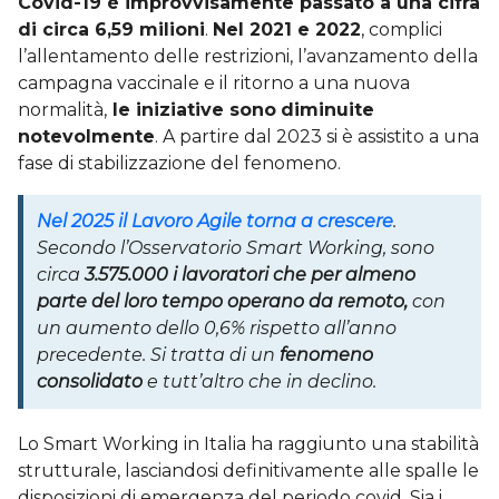
Covid-19 è improvvisamente passato a una cifra
di circa 6,59 milioni
.
Nel 2021 e 2022
, complici
l’allentamento delle restrizioni, l’avanzamento della
campagna vaccinale e il ritorno a una nuova
normalità,
le iniziative sono
diminuite
notevolmente
. A partire dal 2023 si è assistito a una
fase di stabilizzazione del fenomeno.
Nel 2025 il Lavoro Agile torna a crescere
.
Secondo l’Osservatorio Smart Working,
sono
circa
3.575.000 i lavoratori che per almeno
parte del loro tempo operano da remoto,
con
un aumento dello 0,6% rispetto all’anno
precedente. Si tratta di un
fenomeno
consolidato
e tutt’altro che in declino.
Lo Smart Working in Italia ha raggiunto una stabilità
strutturale, lasciandosi definitivamente alle spalle le
disposizioni di emergenza del periodo covid. Sia i