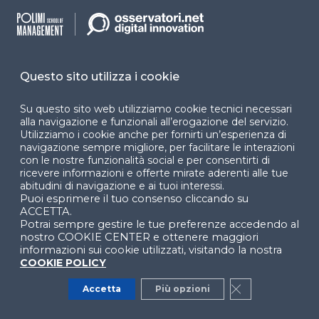
L’adozione dello Smart Working riguarda
soprattutto
impiegati
, ma non solo. Sebbene in
quantità minore, le iniziative si rivolgono anche al
personale che si occupa dell’
assistenza clienti,
ai
Questo sito utilizza i cookie
lavoratori con particolari necessità
(come i
caregiver) e persino ai
profili tecnici operativi
e al
Su questo sito web utilizziamo cookie tecnici necessari
personale addetto all’interazione diretta con i
alla navigazione e funzionali all’erogazione del servizio.
clienti.
Utilizziamo i cookie anche per fornirti un’esperienza di
navigazione sempre migliore, per facilitare le interazioni
con le nostre funzionalità social e per consentirti di
Quanto è diffuso lo Smart Working nelle
ricevere informazioni e offerte mirate aderenti alle tue
abitudini di navigazione e ai tuoi interessi.
PMI
Puoi esprimere il tuo consenso cliccando su
ACCETTA.
Il numero di
lavoratori da remoto nelle
Potrai sempre gestire le tue preferenze accedendo al
PMI
(Piccole e Media Imprese, aziende con un
nostro COOKIE CENTER e ottenere maggiori
numero di dipendenti compreso tra 10 e 249) e
informazioni sui cookie utilizzati, visitando la nostra
COOKIE POLICY
nelle
microimprese
(aziende con un numero di
dipendenti inferiore a 10) è invece
diminuito
,
Accetta
Più opzioni
Close GDPR Co
rispettivamente del
7,7%
e del
4,8%
.