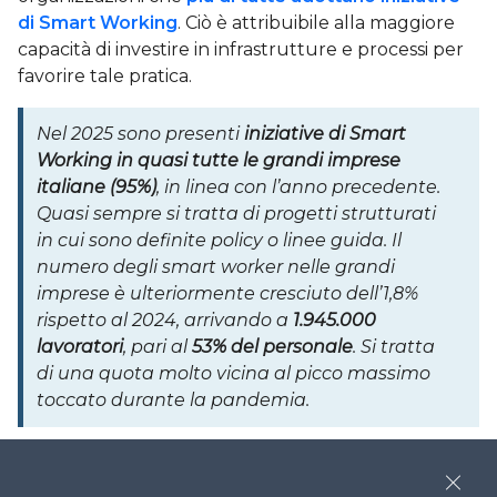
di Smart Working
. Ciò è attribuibile alla maggiore
capacità di investire in infrastrutture e processi per
favorire tale pratica.
Nel 2025 sono presenti
iniziative di Smart
Working in quasi tutte le grandi imprese
italiane (95%)
, in linea con l’anno precedente.
Quasi sempre si tratta di progetti strutturati
in cui sono definite policy o linee guida. Il
numero degli smart worker nelle grandi
imprese è ulteriormente cresciuto dell’1,8%
rispetto al 2024, arrivando a
1.945.000
lavoratori
, pari al
53% del personale
. Si tratta
di una quota molto vicina al picco massimo
toccato durante la pandemia.
Il settore e la tipologia delle attività influenzano
sicuramente il numero di soggetti coinvolti.
Close