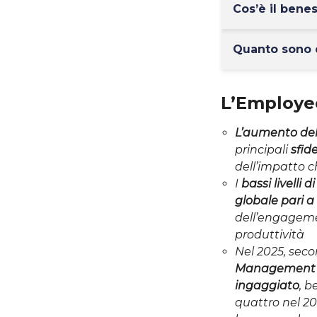
Cos’è il bene
Quanto sono d
L’Employe
L’aumento de
principali
sfid
dell’impatto 
I
bassi livelli
globale pari a 8
dell’engageme
produttività
Nel 2025, sec
Management de
ingaggiato
, b
quattro nel 20