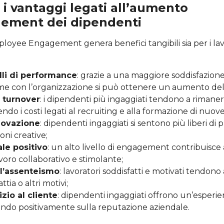
 i vantaggi legati all’aumento
gement dei dipendenti
ployee Engagement genera benefici tangibili sia per i la
lli di performance
: grazie a una maggiore soddisfazione
me con l’organizzazione si può ottenere un aumento dell
 turnover
: i dipendenti più ingaggiati tendono a rimaner
ndo i costi legati al recruiting e alla formazione di nuove 
novazione
: dipendenti ingaggiati si sentono più liberi di
oni creative;
le positivo
: un alto livello di engagement contribuisce
voro collaborativo e stimolante;
ll’assenteismo
: lavoratori soddisfatti e motivati tendono
ia o altri motivi;
zio al cliente
: dipendenti ingaggiati offrono un’esperie
tando positivamente sulla reputazione aziendale.