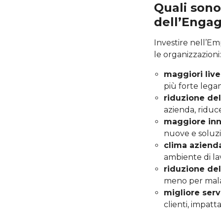
Quali sono
dell’Enga
Investire nell’Em
le organizzazioni:
maggiori live
più forte lega
riduzione del
azienda, riduce
maggiore in
nuove e soluzi
clima azienda
ambiente di la
riduzione de
meno per malatt
migliore servi
clienti, impat