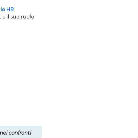
io HR
 e il suo ruolo
nei confronti