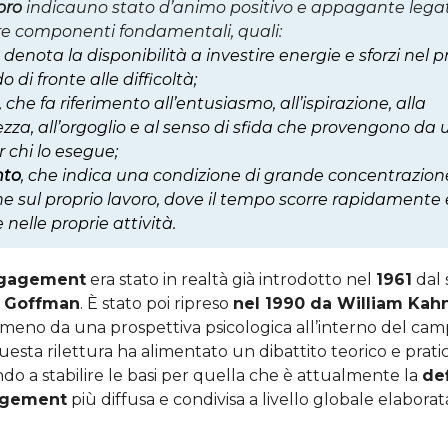
voro
indicauno stato d’animo positivo e appagante legato
tre componenti fondamentali, quali:
e denota la disponibilità a investire energie e sforzi nel p
di fronte alle difficoltà;
, che fa riferimento all’entusiasmo, all’ispirazione, alla
za, all’orgoglio e al senso di sfida che provengono da 
 chi lo esegue;
nto
, che indica una condizione di grande concentrazion
ne sul proprio lavoro, dove il tempo scorre rapidamente 
 nelle proprie attività.
gagement
era stato in realtà già introdotto nel
1961
dal 
g Goffman
. È stato poi ripreso
nel 1990 da William Kah
omeno da una prospettiva psicologica all’interno del ca
uesta rilettura ha alimentato un dibattito teorico e prati
o a stabilire le basi per quella che è attualmente la
def
agement
più diffusa e condivisa a livello globale elabora