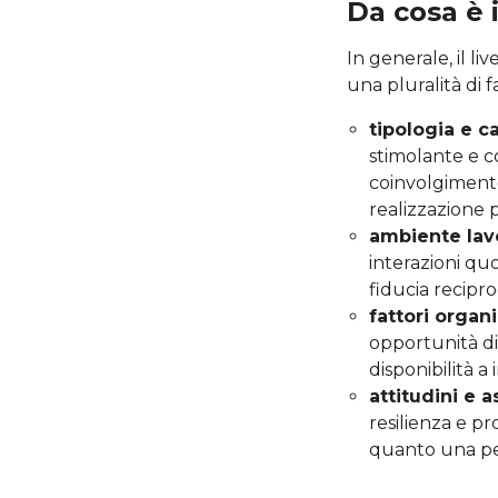
Da cosa è
In generale, il 
una pluralità di fa
tipologia e ca
stimolante e c
coinvolgimento
realizzazione 
ambiente lavo
interazioni qu
fiducia recipr
fattori organi
opportunità di 
disponibilità a
attitudini e a
resilienza e p
quanto una per