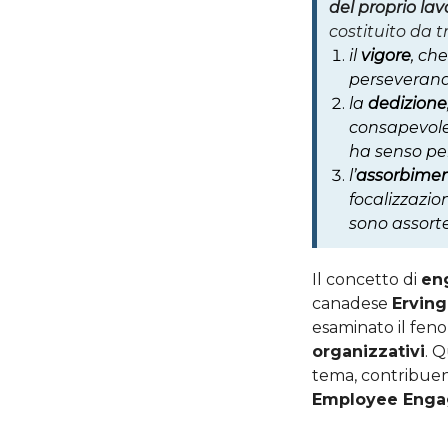
del proprio la
costituito da 
il
vigore
, ch
perseverando 
la
dedizione
consapevolez
ha senso per
l’
assorbime
focalizzazio
sono assorte
Il concetto di
en
canadese
Ervin
esaminato il fen
organizzativi
. Q
tema, contribuend
Employee Eng