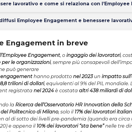
ssere lavorativo e come si relaziona con l’Employ
iffusi Employee Engagement e benessere lavorativo
e Engagement in breve
ll’Employee Engagement
, o
ingaggio dei lavoratori
, cos
e per le organizzazioni
, sempre più consapevoli dell’imp
che può generare
 di engagement
hanno prodotto
nel 2023
un
impatto sul
,8 trilioni di dollari
, equivalenti al 9% del PIL mondiale. 
nt registrata
nel 2024
è costata
altri 438 miliardi di dol
ondo la
Ricerca dell’Osservatorio HR Innovation della Sch
l Politecnico di Milano
, solo il
17% dei lavoratori itali
en al di sotto dei livelli pre-pandemia (quando era circ
20) e appena il
10% dei lavoratori “sta bene”
nelle tre d