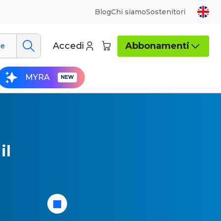
Blog
Chi siamo
Sostenitori
Accedi
Abbonamenti
ue
MYRA
il