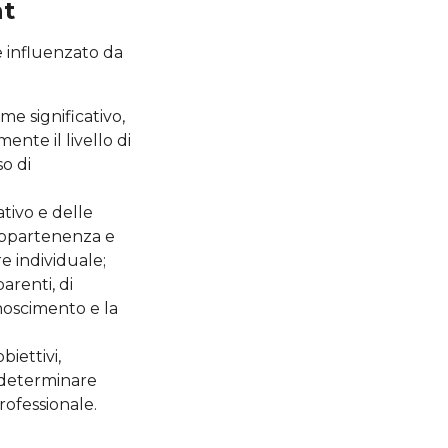
nt
e influenzato da
e significativo,
nte il livello di
o di
ativo e delle
 appartenenza e
e individuale;
arenti, di
onoscimento e la
biettivi,
 determinare
rofessionale.