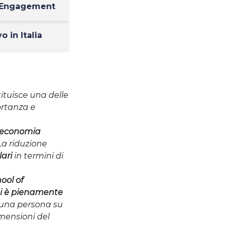
ee Engagement
 in Italia
tituisce una delle
ortanza e
l’economia
La riduzione
lari
in termini di
ool of
ani è pienamente
a una persona su
imensioni del