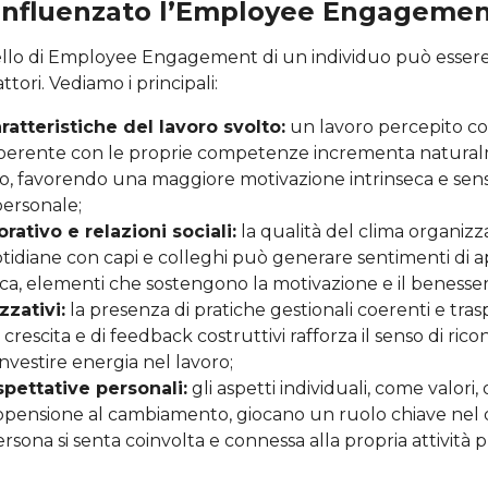
 influenzato l’Employee Engageme
livello di Employee Engagement di un individuo può esser
ttori. Vediamo i principali:
ratteristiche del lavoro svolto:
un lavoro percepito com
oerente con le proprie competenze incrementa naturalme
, favorendo una maggiore motivazione intrinseca e sens
personale;
rativo e relazioni sociali:
la qualità del clima organizz
otidiane con capi e colleghi può generare sentimenti di
oca, elementi che sostengono la motivazione e il benesser
zzativi:
la presenza di pratiche gestionali coerenti e trasp
crescita e di feedback costruttivi rafforza il senso di ric
 investire energia nel lavoro;
spettative personali:
gli aspetti individuali, come valori, o
ropensione al cambiamento, giocano un ruolo chiave nel
sona si senta coinvolta e connessa alla propria attività p