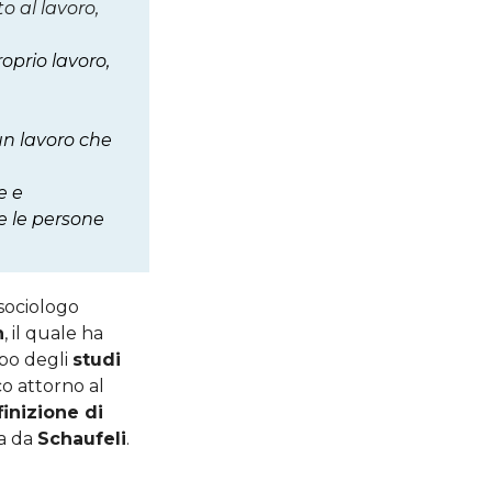
 al lavoro,
roprio lavoro,
un lavoro che
e e
e le persone
sociologo
n
, il quale ha
mpo degli
studi
co attorno al
inizione di
ta da
Schaufeli
.