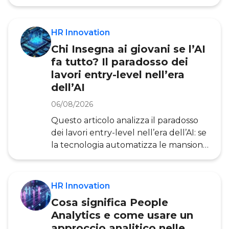
perché stanno diventando leve
strategiche irrinunciabili per le
organizzazioni. Partendo da una
HR Innovation
definizione chiara dei due concetti,
Chi Insegna ai giovani se l’AI
analizziamo le grandi trasformazioni
fa tutto? Il paradosso dei
del mondo del lavoro che rendono
lavori entry-level nell’era
urgente agire sulle competenze,
dell’AI
attraverso i dati di Ricerca
dell’Osservatorio HR Innovation .
06/08/2026
L’upskilling (letteralmente
Questo articolo analizza il paradosso
“migliorame
dei lavori entry-level nell’era dell’AI: se
la tecnologia automatizza le mansioni
di apprendimento, come faranno i
giovani ad acquisire esperienza? E cosa
devono fare le organizzazioni per non
HR Innovation
perdere il capitale umano delle nuove
Cosa significa People
generazioni? Le evidenze riportate si
Analytics e come usare un
basano sulla ricerca dell’Osservatorio
approccio analitico nelle