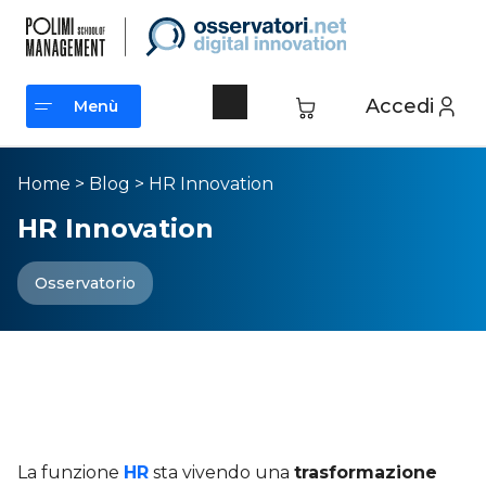
Accedi
Menù
Menù
Home
>
Blog
>
HR Innovation
HR Innovation
Osservatorio
HR Innovation: l’innovazione
nella gestione delle Risorse
Umane
La funzione
HR
sta vivendo una
trasformazione