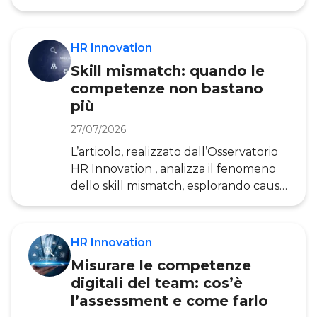
è diventato una priorità strategica per
le direzioni HR e come le aziende
possono implementarlo in modo
HR Innovation
efficace, con dati e casi concreti. Lo
Skill mismatch: quando le
skills mapping (pratica conosciuta in
competenze non bastano
Italia come “mappatura delle
più
competenze ”) o competency
mapping, è un processo strutturato
27/07/2026
attraverso cui un’organizzazione
L’articolo, realizzato dall’Osservatorio
identifica, cataloga e valuta le
HR Innovation , analizza il fenomeno
competenze possedute dai
dello skill mismatch, esplorando cause,
dati e soluzioni per affrontare il
crescente disallineamento tra le
competenze disponibili sul mercato e
HR Innovation
quelle richieste dalle imprese. Lo skill
Misurare le competenze
mismatch (che letteralmente significa
digitali del team: cos’è
“disallineamento delle competenze”)
l’assessment e come farlo
rappresenta la mancata