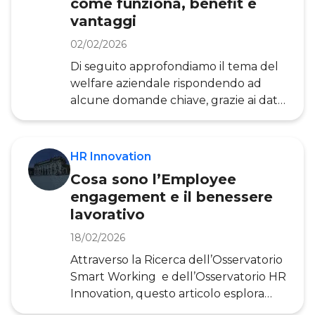
come funziona, benefit e
vantaggi
02/02/2026
Di seguito approfondiamo il tema del
welfare aziendale rispondendo ad
alcune domande chiave, grazie ai dati
e alle analisi della ricerca
dell’Osservatorio HR Innovation .
Welfare è un termine inglese che
HR Innovation
indica l’insieme di politiche e, in
Cosa sono l’Employee
generale, degli interventi realizzati
engagement e il benessere
dalle istituzioni pubbliche che mirano
lavorativo
a tutelare le fasce più deboli della
popolazione e migliorare la loro
18/02/2026
qualità di vita e di benessere. Ne sono
Attraverso la Ricerca dell’Osservatorio
un esempio i programmi di assistenza
Smart Working e dell’Osservatorio HR
sanitar
Innovation, questo articolo esplora
il significato di Employee