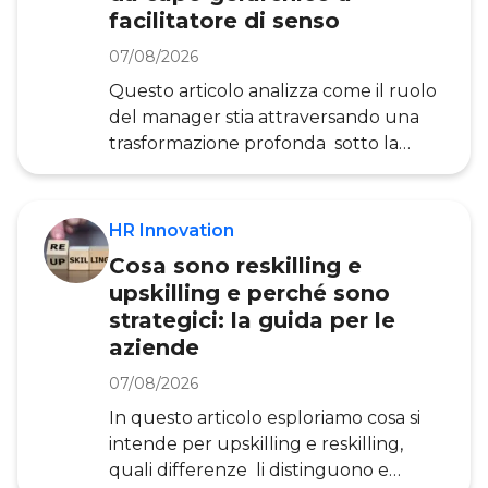
competenze, conoscenze e capacità,
facilitatore di senso
dei dipendenti di un’organizzazione.
07/08/2026
Queste attività
Questo articolo analizza come il ruolo
del manager stia attraversando una
trasformazione profonda sotto la
pressione dell’AI, quali nuove
competenze saranno richieste alle
figure di leadership nei prossimi anni e
HR Innovation
perché le organizzazioni italiane
Cosa sono reskilling e
sembrano ancora impreparate ad
upskilling e perché sono
accompagnare questa evoluzione. Le
strategici: la guida per le
evidenze riportate si basano sulla
aziende
ricerca dell’Osservatorio HR
Innovation , punto di riferimento
07/08/2026
nazionale per l’analisi dell’innovazione
In questo articolo esploriamo cosa si
nella gestion
intende per upskilling e reskilling,
quali differenze li distinguono e