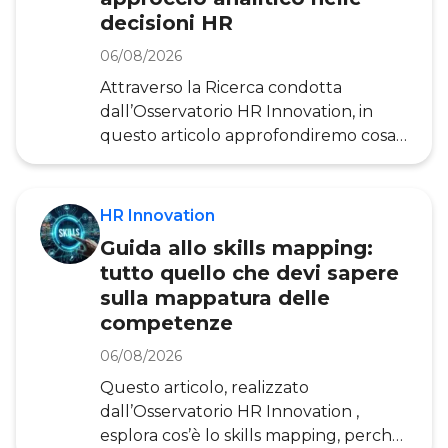
HR Innovation e sulle analisi
decisioni HR
dell’Organizzazione Internazionale
del Lavoro (ILO), punti di riferimento a
06/08/2026
livello nazio
Attraverso la Ricerca condotta
dall’Osservatorio HR Innovation, in
questo articolo approfondiremo cosa
significa People Analytics, perché è
diventato strategico per la funzione
HR e quali sono le principali strategie
HR Innovation
adottabili dalle Risorse Umane per
Guida allo skills mapping:
trasformare i dati in decisioni. People
tutto quello che devi sapere
Analytics (detto anche HR Analytics,
sulla mappatura delle
Workforce Analytics o Human Capital
competenze
Analytics) è un approccio che integra
metodologie, strumenti e processi e
06/08/2026
che permette alle organizzazioni di
Questo articolo, realizzato
raccog
dall’Osservatorio HR Innovation ,
esplora cos’è lo skills mapping, perché