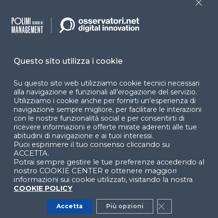
Close
Cookie Center
Questo sito utilizza i cookie
Facebook
LinkedIn
Instag
Su questo sito web utilizziamo cookie tecnici necessari
alla navigazione e funzionali all’erogazione del servizio.
Utilizziamo i cookie anche per fornirti un’esperienza di
YouTube
X
navigazione sempre migliore, per facilitare le interazioni
con le nostre funzionalità social e per consentirti di
ricevere informazioni e offerte mirate aderenti alle tue
abitudini di navigazione e ai tuoi interessi.
Puoi esprimere il tuo consenso cliccando su
ACCETTA.
Potrai sempre gestire le tue preferenze accedendo al
nostro COOKIE CENTER e ottenere maggiori
© 2024 Copyright © Politecnico di Milano Dipartimento
informazioni sui cookie utilizzati, visitando la nostra
di Ingegneria Gestionale
COOKIE POLICY
Accetta
Più opzioni
Close GDPR Co