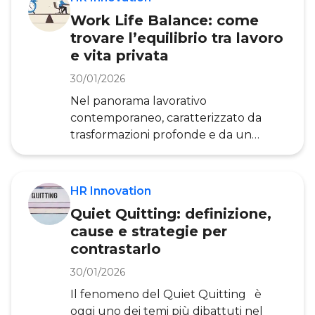
chiave e alcuni esempi pratici di come
Work Life Balance: come
l’apprendimento permanente stia
trovare l’equilibrio tra lavoro
trasformando il modo di lavorare. Il
e vita privata
termine Lifelong Learning si riferisce
al processo di apprendimento
30/01/2026
continuo che dura per tutta la vita.
Nel panorama lavorativo
Non si tratta solo di acquisire nuove
contemporaneo, caratterizzato da
competenze attraverso l’istruzione
trasformazioni profonde e da un
formale
crescente malessere tra i collaboratori,
il work-life balance emerge come
uno dei temi più strategici per le
HR Innovation
organizzazioni che vogliono attrarre e
Quiet Quitting: definizione,
trattenere talenti. Secondo la ricerca
cause e strategie per
dell’Osservatorio HR Innovation della
contrastarlo
School of Management del
Politecnico di Milano, oggi solo il 10%
30/01/2026
dei lavoratori italiani “sta bene” nelle
Il fenomeno del Quiet Quitting è
tre dimensioni fondamentali del
oggi uno dei temi più dibattuti nel