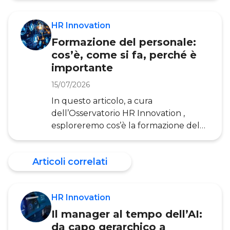
Engagement e il suo ruolo nel più
ampio contesto del benessere
HR Innovation
lavorativo. Come definito da Wilmar
Formazione del personale:
Schaufeli e colleghi nel 2002,
cos’è, come si fa, perché è
l’Engagement nei confronti del
importante
proprio lavoro indicauno stato
d’animo positivo e appagante legato al
15/07/2026
lavoro, costituito da tre componenti
In questo articolo, a cura
fondamentali, quali: Il concetto
dell’Osservatorio HR Innovation ,
di engagement&
esploreremo cos’è la formazione del
personale, perché è così importante,
come gestirla in modo
Articoli correlati
efficace e come sfruttare le
tecnologie digitali per migliorare il
processo formativo. La formazione del
HR Innovation
personale si riferisce a tutte le attività
strutturate e pianificate destinate a
Il manager al tempo dell’AI:
sviluppare o migliorare le
da capo gerarchico a