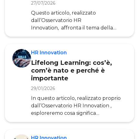
corrispondenza tra le competenze
27/07/2026
acquisite dalle persone e quelle
Questo articolo, realizzato
richieste dalle aziende in ambito
dall’Osservatorio HR
lavorativo. Si tratta di un
Innovation, affronta il tema della
misurazione delle competenze digitali:
spiega cos’è l’assessment, quali
dimensioni misurare, quali strumenti
HR Innovation
utilizzare e come tradurre i risultati in
Lifelong Learning: cos’è,
piani di sviluppo concreti, illustrando
com’è nato e perché è
anche come alcune aziende stiano già
importante
applicando questi approcci. Nel
linguaggio delle risorse umane,
29/01/2026
l’assessment è un processo
In questo articolo, realizzato proprio
strutturato di valutaz
dall’Osservatorio HR Innovation ,
esploreremo cosa significa
esattamente Lifelong Learning e
perché è così cruciale,
approfondendo le competenze
HR Innovation