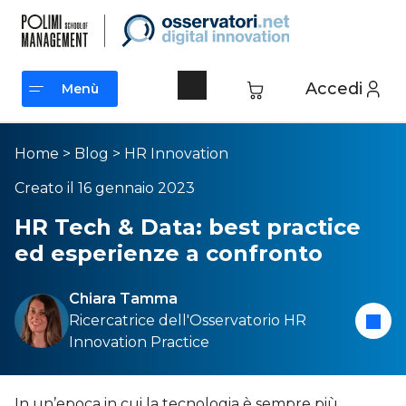
Accedi
Menù
Menù
Home
>
Blog
>
HR Innovation
Creato il 16 gennaio 2023
HR Tech & Data: best practice
ed esperienze a confronto
Chiara Tamma
Ricercatrice dell'
Osservatorio HR
Innovation Practice
In un’epoca in cui la tecnologia è sempre più