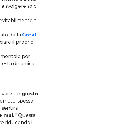
e a svolgere solo
evitabilmente a
nato dalla
Great
ciare il proprio
damentale per
questa dinamica.
trovare un
giusto
remoto, spesso
sentirsi
e mai.”
Questa
lte riducendo il