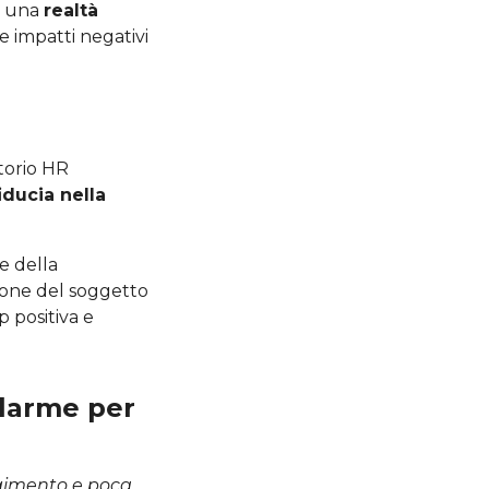
a una
realtà
 impatti negativi
torio HR
iducia nella
e della
ione del soggetto
p positiva e
llarme per
gimento e poca