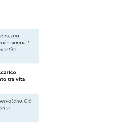
voro, ma
ofessionali. I
nvestire
ccarico
to tra vita
ervatorio. Ciò
ori
si