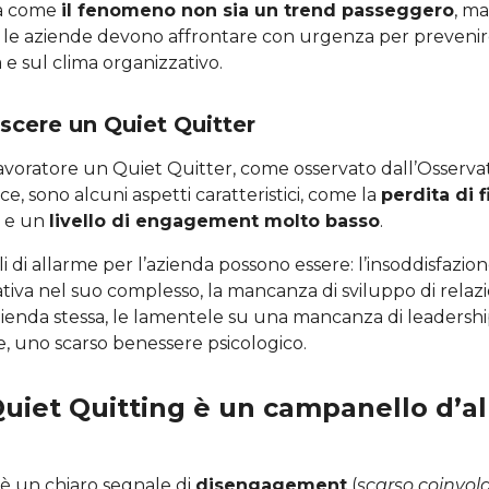
ia come
il fenomeno non sia un trend passeggero
, m
le aziende devono affrontare con urgenza per prevenire
 e sul clima organizzativo.
cere un Quiet Quitter
lavoratore un Quiet Quitter, come osservato dall’Osserva
ce, sono alcuni aspetti caratteristici, come la
perdita di f
e un
livello di engagement molto basso
.
 di allarme per l’azienda possono essere: l’insoddisfazion
tiva nel suo complesso, la mancanza di sviluppo di relaz
azienda stessa, le lamentele su una mancanza di leadershi
e, uno scarso benessere psicologico.
Quiet Quitting è un campanello d’a
 è un chiaro segnale di
disengagement
(
scarso coinvol