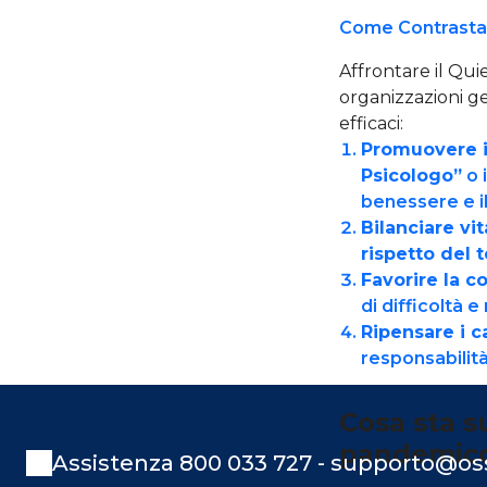
Come Contrastare
Affrontare il Qui
organizzazioni ge
efficaci:
Promuovere i
Psicologo”
o 
benessere e il
Bilanciare vit
rispetto del 
Favorire la c
di difficoltà 
Ripensare i ca
responsabilità
Cosa sta s
pandemic
Assistenza 800 033 727 - supporto@oss