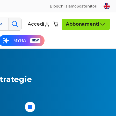
Blog
Chi siamo
Sostenitori
Accedi
Abbonamenti
ue
MYRA
strategie