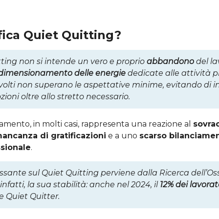
fica Quiet Quitting?
ting non si intende un vero e proprio
abbandono
del la
idimensionamento delle energie
dedicate alle attività pr
nvolti non superano le aspettative minime, evitando di i
oni oltre allo stretto necessario.
ento, in molti casi, rappresenta una reazione al
sovra
ancanza di gratificazioni
e a uno
scarso bilanciamen
ssionale
.
ssante sul Quiet Quitting perviene dalla Ricerca dell’Oss
nfatti, la sua stabilità: anche nel 2024, il
12% dei lavorat
e Quiet Quitter.