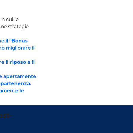
n cui le
une strategie
e il
“Bonus
o migliorare il
ire
il riposo
e
il
are apertamente
ppartenenza.
uamente le
ost-