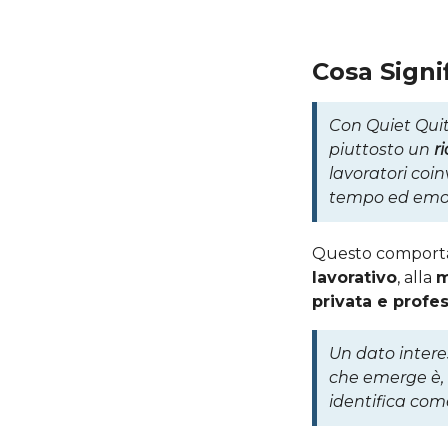
Cosa Signi
Con Quiet Quit
piuttosto un
r
lavoratori coi
tempo ed emozi
Questo comportam
lavorativo
, alla
m
privata e profe
Un dato intere
che emerge è, i
identifica com