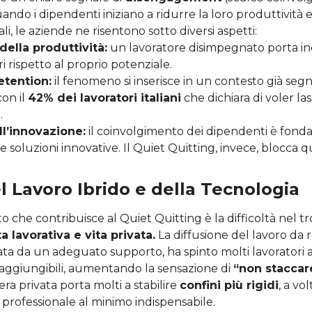
uando i dipendenti iniziano a ridurre la loro produttività 
iali, le aziende ne risentono sotto diversi aspetti:
ella produttività:
un lavoratore disimpegnato porta in
ori rispetto al proprio potenziale.
etention:
il fenomeno si inserisce in un contesto già seg
 con il
42% dei lavoratori italiani
che dichiara di voler las
.
l’innovazione:
il coinvolgimento dei dipendenti è fon
e soluzioni innovative. Il Quiet Quitting, invece, blocca 
el Lavoro Ibrido e della Tecnologia
 che contribuisce al Quiet Quitting è la difficoltà nel 
ta lavorativa e vita privata.
La diffusione del lavoro da 
 da un adeguato supporto, ha spinto molti lavoratori a 
ggiungibili, aumentando la sensazione di
“non staccar
era privata porta molti a stabilire
confini più rigidi
, a vo
professionale al minimo indispensabile.