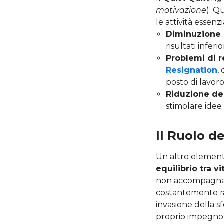
motivazione
). Q
le attività essenz
Diminuzione d
risultati inferi
Problemi di r
Resignation
,
posto di lavoro
Riduzione del
stimolare idee 
Il Ruolo d
Un altro elemento
equilibrio tra vi
non accompagnata
costantemente ra
invasione della sf
proprio impegno 