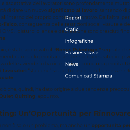
, le aspettative dei lavoratori sono profondamente mutat
ntà di dare un nuovo
significato al lavoro
, sentendo di 
 all’interno del proprio contesto lavorativo. Dall’altra, pe
Report
-fisico
, conseguenza delle restrizioni sociali vissute e del
Grafici
OMS, i disturbi di ansia e depressione sono cresciuti fino 
one
.
Infografiche
pio, è stato approvato il
“Bonus Psicologo,”
segnale che 
Business case
endo un ruolo prioritario anche nei piani strategici gove
za delle aziende lo ha riconosciuto come una priorità. U
News
 lavoratori
“sta bene” sotto i tre aspetti del benessere:
f
Comunicati Stampa
ociale
.
ciò che, quindi, ha dato origine a due tendenze preoccup
Quiet Quitting
, appunto.
ting: Un’Opportunità per Rinnovare
g
non è solo un problema, ma anche un’
opportunità per