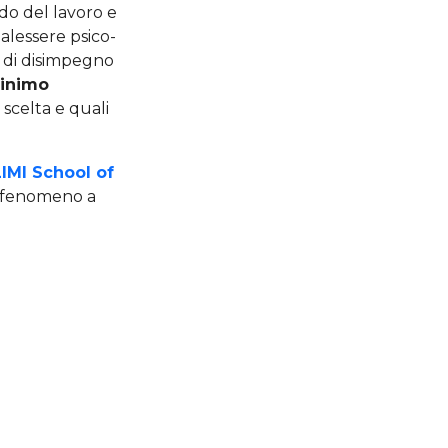
do del lavoro e
alessere psico-
o di disimpegno
inimo
 scelta e quali
IMI School of
o fenomeno a