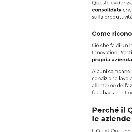
Questo evidenz
consolidata
che 
sulla produttività
Come riconos
Ciò che fa di un 
Innovation Practi
propria azienda
Alcuni campanelli
condizione lavora
all’interno dell’
feedback e, infin
Perché il 
le aziende
Il Quiet Quitting