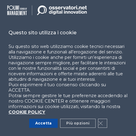
Contenuti suggeriti dell’Osservatorio HR
Innovation
Questo sito utilizza i cookie
Su questo sito web utilizziamo cookie tecnici necessari
Il lavoro ai tempi dell'AI: come cambiano i
alla navigazione e funzionali all’erogazione del servizio.
processi HR e i modelli di Smart Working
Utilizziamo i cookie anche per fornirti un’esperienza di
(2026)
navigazione sempre migliore, per facilitare le interazioni
PROGRAMMA TEMATICO
con le nostre funzionalità social e per consentirti di
ricevere informazioni e offerte mirate aderenti alle tue
abitudini di navigazione e ai tuoi interessi.
Puoi esprimere il tuo consenso cliccando su
HR, lavoro e AI: cambiamenti, sfide e
ACCETTA.
nuove opportunità
Potrai sempre gestire le tue preferenze accedendo al
nostro COOKIE CENTER e ottenere maggiori
WEBINAR
informazioni sui cookie utilizzati, visitando la nostra
COOKIE POLICY
Sostenibilità e purpose: come può agire
Accetta
Più opzioni
Close GDPR Co
la Direzione HR?