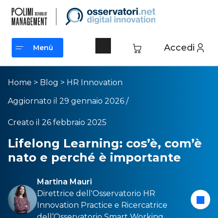
Accedi
Menù
Menù
Home
>
Blog
>
HR Innovation
Aggiornato il 29 gennaio 2026 /
Creato il 26 febbraio 2025
Lifelong Learning: cos’è, com’è
nato e perché è importante
Martina Mauri
Direttrice dell'
Osservatorio HR
Innovation Practice
e Ricercatrice
dell’
Osservatorio Smart Working