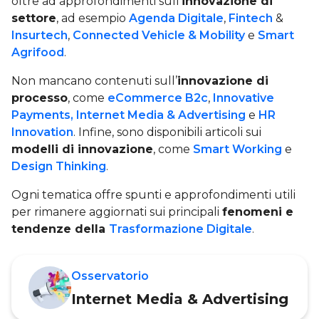
oltre ad approfondimenti sull’
innovazione di
settore
, ad esempio
Agenda Digitale
,
Fintech
&
Insurtech
,
Connected Vehicle & Mobility
e
Smart
Agrifood
.
Non mancano contenuti sull’
innovazione di
processo
, come
eCommerce B2c
,
Innovative
Payments,
Internet Media & Advertising
e
HR
Innovation
. Infine, sono disponibili articoli sui
modelli di innovazione
, come
Smart Working
e
Design Thinking
.
Ogni tematica offre spunti e approfondimenti utili
per rimanere aggiornati sui principali
fenomeni e
tendenze della
Trasformazione Digitale
.
Osservatorio
Internet Media & Advertising