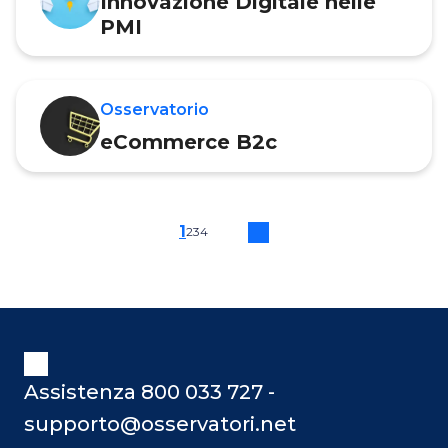
Innovazione Digitale nelle
PMI
Osservatorio
eCommerce B2c
1
2
3
4
Assistenza 800 033 727 -
supporto@osservatori.net