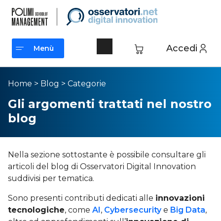
Accedi
Menù
Menù
Home
>
Blog
>
Categorie
Gli argomenti trattati nel nostro
blog
Nella sezione sottostante è possibile consultare gli
articoli del blog di Osservatori Digital Innovation
suddivisi per tematica.
Sono presenti contributi dedicati alle
innovazioni
tecnologiche
, come
AI
,
Cybersecurity
e
Big Data
,