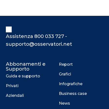
connessi ) rappresentano una delle
opportunità di maggior rilievo per
diversi settori. Dal Retail al
manufacturing, passando per la
Logistica e il Turismo, attraverso la
moltiplicazione dei dispositivi connessi
Assistenza 800 033 727 -
supporto@osservatori.net
Abbonamenti e
Report
Supporto
Grafici
Guida e supporto
Infografiche
Privati
Business case
Aziendali
News