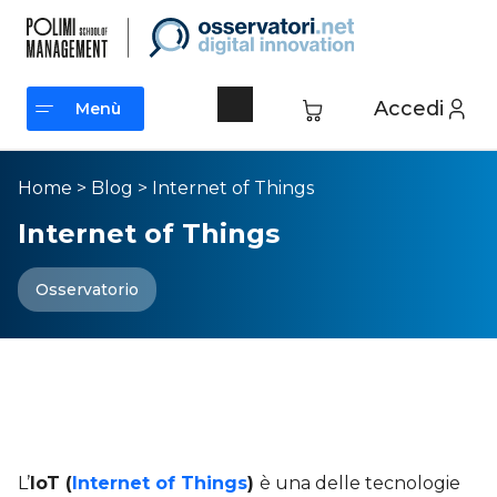
Accedi
Menù
Menù
Home
>
Blog
>
Internet of Things
Internet of Things
Osservatorio
IoT: caratteristiche e
applicazioni dell’Internet of
Things
L’
IoT (
Internet of Things
)
è una delle tecnologie