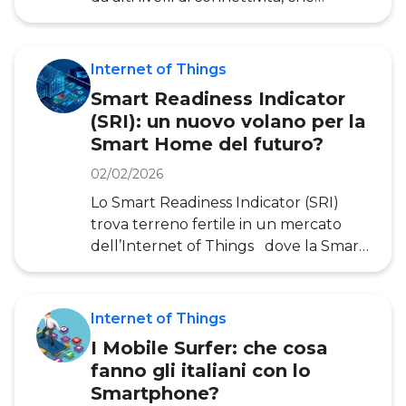
PN
sfruttano funzionalità di applicazioni
tecnologiche come i sistemi IoT . Per
supportare questa evoluzione,
Internet of Things
obbligatoria per rimanere al passo con
Smart Readiness Indicator
il resto dell’Europa, il Piano Nazionale
(SRI): un nuovo volano per la
di Ripresa e Resilienza (PNRR)
Smart Home del futuro?
prevede di equipaggiare sempre più
infrastrutture con queste nuove
02/02/2026
tecnologie. Apprendere il significato
Lo Smart Readiness Indicator (SRI)
di Smart Build
trova terreno fertile in un mercato
dell’Internet of Things dove la Smart
Home emerge come uno dei
segmenti più dinamici, con un
fatturato di 900 milioni di euro
Internet of Things
registrato nel 2024 e una crescita
I Mobile Surfer: che cosa
dell’11%. I dati dell’Osservatorio
fanno gli italiani con lo
Internet of Things della POLIMI
Smartphone?
School of Management dipingono un