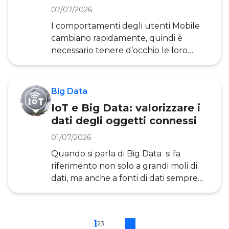
quadro di trasformazione digitale
02/07/2026
domestica senza precedenti: quasi 6
I comportamenti degli utenti Mobile
italiani su 10 (59%) possiedono oggi
cambiano rapidamente, quindi è
almeno
necessario tenere d’occhio le loro
tendenze e abitudini. Oggi gli italiani
che utilizzano dispositivi mobili
(smartphone e tablet) sono ormai più
Big Data
di 32 milioni, cifra che corrisponde
IoT e Big Data: valorizzare i
all’82% della popolazione online. Per
dati degli oggetti connessi
di più, gli utenti Mobile sono in
costante aumento, mentre quelli
01/07/2026
Desktop sono in calo. In poche parole,
Quando si parla di Big Data si fa
il Mobile sta guadagnando sempre più
riferimento non solo a grandi moli di
terreno nel mondo della navigazione
dati, ma anche a fonti di dati sempre
online, come dimostra anche
più eterogenee. Le tipologie di Big
Data sono in aumento e tra queste, i
dati del mondo Internet of Things
1
2
3
(ovvero i dati provenienti dai dispositivi