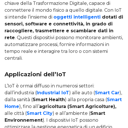
chiave della Trasformazione Digitale, capace di
connettere il mondo fisico a quello digitale. Con IoT
si intende l’insieme di
oggetti intelligenti
dotati di
sensori, software e connettività, in grado di
raccogliere, trasmettere e scambiare dati in
rete
. Questi dispositivi possono monitorare ambienti,
automatizzare processi, fornire informazioni in
tempo reale e interagire tra loro o con sistemi
centrali.
Applicazioni dell’IoT
L’IoT è ormai diffuso in numerosi settori:
dall’industria (
Industrial IoT
) alle auto (
Smart Car
),
dalla sanità (
Smart Health
) alla propria casa (
Smart
Home
), fino all’
agricoltura (Smart Agricolture),
alle città (
Smart City
) e all’ambiente (
Smart
Environnement
). I dispositivi IoT possono
ottimizzare la gestione energetica di un edificio,