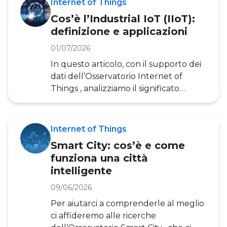
Internet of Things
Cos’è l’Industrial IoT (IIoT):
definizione e applicazioni
01/07/2026
In questo articolo, con il supporto dei
dati dell’Osservatorio Internet of
Things , analizziamo il significato
dell’Industrial IoT, le sue applicazioni,
la diffusione in Italia e i nuovi incentivi
per la transizione digitale ed ecologica.
Internet of Things
L’Industrial Internet of Things
Smart City: cos’è e come
(IIoT) rappresenta l’applicazion e
funziona una città
dell’Internet of Things nel mondo
intelligente
industriale. Alla base dell’IoT vi
sono oggetti intelligenti e reti
09/06/2026
intelligenti, che possono essere
Per aiutarci a comprenderle al meglio
aperte, sta
ci affideremo alle ricerche