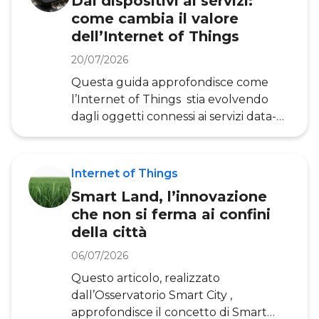
Dai dispositivi ai servizi:
di gestire in maniera automatica o da
come cambia il valore
remoto, impianti e dispositivi all’interno
dell’Internet of Things
di un’abitazione, al fine di&n
20/07/2026
Questa guida approfondisce come
l’Internet of Things stia evolvendo
dagli oggetti connessi ai servizi data-
driven, analizzando il ruolo dei dati IoT,
dell’Intelligenza Artificiale, delle
applicazioni nei diversi ambiti e delle
Internet of Things
condizioni necessarie per trasformare
Smart Land, l’innovazione
la connessione in valore. Le evidenze
che non si ferma ai confini
riportate si basano sulla Ricerca
della città
dell’Osservatorio Internet of Things
della School of Management del
06/07/2026
Politecnico di Milano, punto di
Questo articolo, realizzato
riferimento in Italia per l’analisi
dall’Osservatorio Smart City ,
dell’evoluzione dell’
approfondisce il concetto di Smart