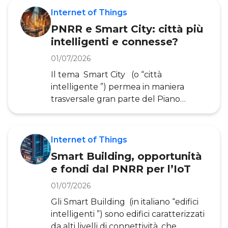
della città intelligente, il suo obiettivo
Internet of Things
è quello di alzare gli standard di
PNRR e Smart City: città più
sostenibilità, vivibilità e dinamismo
intelligenti e connesse?
economico delle città del
futuro. Attraverso la Ricerca
01/07/2026
dell’Osservatorio Smart City della
Il tema Smart City (o “città
POLIMI School of Management ,
intelligente ”) permea in maniera
all’interno di questo articolo
trasversale gran parte del Piano
definiremo il significato di Smart Li
Nazionale di Ripresa e Resilienza
( PNRR ), il documento strategico che
il Governo italiano ha predisposto per
Internet of Things
illustrare alla Commissione Europea
Smart Building, opportunità
come intende investire i fondi del
e fondi dal PNRR per l’IoT
programma Next Generation EU.
Efficienza energetica, mobilità,
01/07/2026
sicurezza, riqualificazione degli spazi
Gli Smart Building (in italiano “edifici
urbani, digitalizzazione degli enti
intelligenti ”) sono edifici caratterizzati
locali, sono tutti ambiti applicativi del
da alti livelli di connettività, che