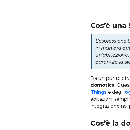
Cos’è una
L’espressione
in maniera aut
un’abitazione, 
garantire la
si
Da un punto di v
domotica
. Quest
Things
e degli
o
abitazioni, sempl
integrazione nei 
Cos’è la d