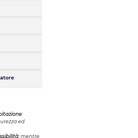
matore
bitazione
icurezza ed
sibilità
: mentre