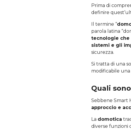
Prima di compren
definire quest’ul
Il termine “
domo
parola latina “do
tecnologie che 
sistemi e gli im
sicurezza.
Si tratta di una 
modificabile una v
Quali sono
Sebbene Smart H
approccio e acc
La
domotica
trad
diverse funzioni