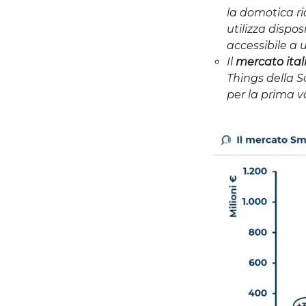
la domotica ri
utilizza dispos
accessibile a
Il
mercato ita
Things della S
per la prima vo