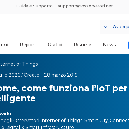
Guida e Supporto
supporto@osservatori.net
Ovunq
mmi
Report
Grafici
Risorse
News
nternet of Things
glio 2026 /
Creato il 28 marzo 2019
me, come funziona l’IoT per
elligente
lvadori
 degli Osservatori
Internet of Things
,
Smart City
,
Connect
y
e
Digital & Smart Infrastructure