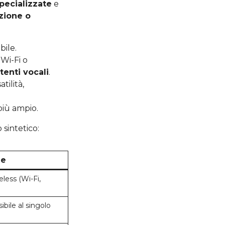
specializzate
e
uzione o
bile.
Wi-Fi o
enti vocali
.
tilità,
i
più ampio.
 sintetico:
me
eless (Wi-Fi,
bile al singolo