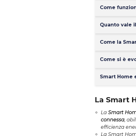
Come funzion
Quanto vale i
Come la Smart
Come si è evo
Smart Home e 
La Smart 
La
Smart Ho
connessa
, ab
efficienza ene
La Smart Ho