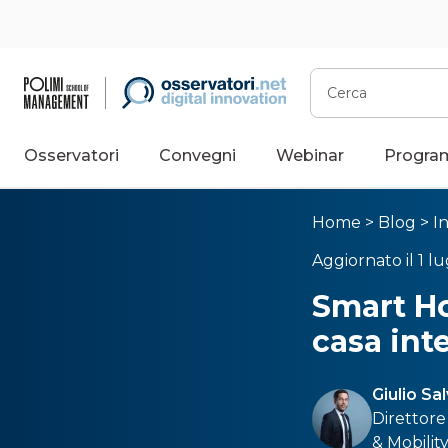
Cerca
Osservatori
Convegni
Webinar
Progra
Home
>
Blog
>
I
Aggiornato il 1 lu
Smart Ho
casa int
Giulio Sa
Direttore
& Mobilit