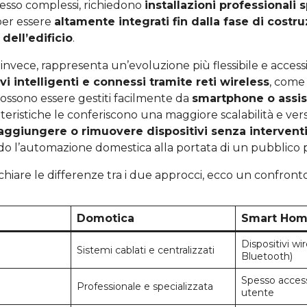
pesso complessi, richiedono
installazioni professionali 
per essere
altamente integrati fin dalla fase di costr
 dell’edificio
.
, invece, rappresenta un’evoluzione più flessibile e accessi
vi intelligenti e connessi tramite reti wireless
, come 
ossono essere gestiti facilmente da
smartphone o assist
eristiche le conferiscono una maggiore scalabilità e versa
aggiungere o rimuovere dispositivi senza intervent
do l’automazione domestica alla portata di un pubblico 
hiare le differenze tra i due approcci, ecco un confronto
Domotica
Smart Ho
Dispositivi wir
Sistemi cablati e centralizzati
Bluetooth)
Spesso accessi
Professionale e specializzata
utente