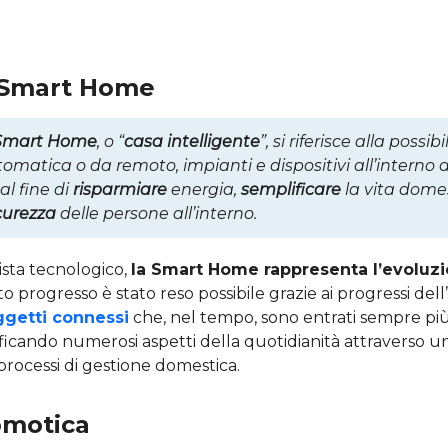
 Smart Home
Smart Home
, o “
casa intelligente
”, si riferisce alla possib
omatica o da remoto, impianti e dispositivi all’interno d
al fine di
risparmiare
energia,
semplificare
la vita dome
curezza
delle persone all’interno.
ista tecnologico,
la Smart Home rappresenta l’evoluzi
o progresso è stato reso possibile grazie ai progressi dell’
ggetti connessi
che, nel tempo, sono entrati sempre più
ificando numerosi aspetti della quotidianità attraverso 
processi di gestione domestica.
omotica