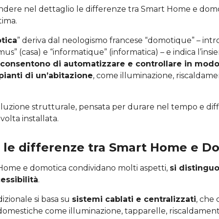
dere nel dettaglio le differenze tra Smart Home e domot
tima.
tica
” deriva dal neologismo francese “domotique” – int
mus” (casa) e “informatique” (informatica) – e indica l’ins
consentono di automatizzare e controllare in modo 
pianti di un’abitazione
, come illuminazione, riscaldame
soluzione strutturale, pensata per durare nel tempo e dif
olta installata.
 le differenze tra Smart Home e D
ome e domotica condividano molti aspetti,
si distingu
essibilità
.
izionale si basa su
sistemi cablati e centralizzati
, che
 domestiche come illuminazione, tapparelle, riscaldament