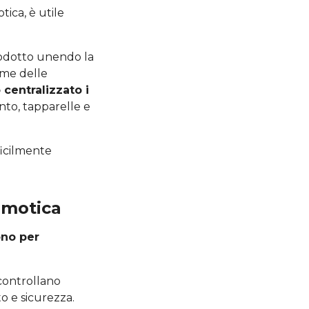
ica, è utile
rodotto unendo la
ieme delle
centralizzato i
nto, tapparelle e
ficilmente
omotica
ono per
 controllano
o e sicurezza.