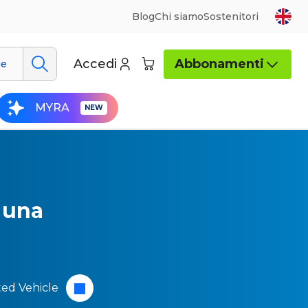
Blog
Chi siamo
Sostenitori
Accedi
Abbonamenti
ue
MYRA
 una
ed Vehicle