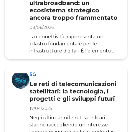
interessanti di questa rete troviamo
ultrabroadband: un
una maggiore velocità di accesso, una
ecosistema strategico
maggiore affidabilità̀ e minore latenza
ancora troppo frammentato
e l’aumento del num
08/06/2026
La connettività rappresenta un
pilastro fondamentale per le
infrastrutture digitali. È l’elemento
che abilita la circolazione dei dati e
connette l’intero ecosistema digitale,
dai Data Center agli oggetti connessi,
5G
dalle imprese agli utenti finali.
Le reti di telecomunicazioni
Nonostante questo ruolo centrale, in
satellitari: la tecnologia, i
Europa continua a essere percepita e
progetti e gli sviluppi futuri
gestita prevalentemente come una
commodity. Questa impostazione si
17/04/2025
riflette in una debolezza strutturale
Negli ultimi anni le reti satellitari
del settore, che rischia di creare
stanno raccogliendo un interesse
rallentamenti negli investiment
sempre maggiore dalle aziende, dai