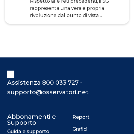
Rispetto alle reti precedenti, il 5G
Agricoltura, Manufacturing, Logistica,
rappresenta una vera e propria
Trasporti, Entertainment: nessun
rivoluzione dal punto di vista
settore è o sarà escluso dalla
tecnologico. Purtroppo però non se
rivoluzione
ne parla solo per i numerosi benefici
che può apportare ad aziende e
consumatori, ma anche a causa degli
ipotetici effetti negativi sulla salute.
Presunti rischi e danni collaterali per il
nostro sistema immunitario che
continuano a scatenare non pochi
timori. L’emissione di queste onde
Assistenza 800 033 727 -
elettromagnetiche è dunque così
supporto@osservatori.net
pericolosa come si dice? La risposta è
u
Abbonamenti e
Report
Supporto
Grafici
Guida e supporto