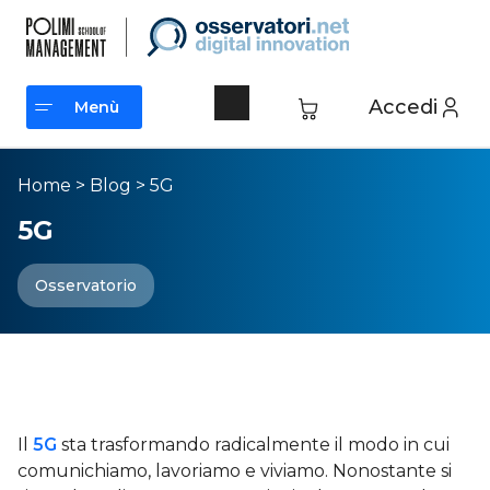
Accedi
Menù
Menù
Home
>
Blog
>
5G
5G
Osservatorio
Tutto quello che c'è da sapere
sul 5G
Il
5G
sta trasformando radicalmente il modo in cui
comunichiamo, lavoriamo e viviamo. Nonostante si