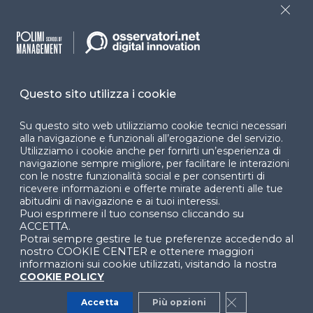
Close
Cookie Center
Questo sito utilizza i cookie
Facebook
LinkedIn
Instag
Su questo sito web utilizziamo cookie tecnici necessari
alla navigazione e funzionali all’erogazione del servizio.
Utilizziamo i cookie anche per fornirti un’esperienza di
YouTube
X
navigazione sempre migliore, per facilitare le interazioni
con le nostre funzionalità social e per consentirti di
ricevere informazioni e offerte mirate aderenti alle tue
abitudini di navigazione e ai tuoi interessi.
Puoi esprimere il tuo consenso cliccando su
ACCETTA.
Potrai sempre gestire le tue preferenze accedendo al
nostro COOKIE CENTER e ottenere maggiori
© 2024 Copyright © Politecnico di Milano Dipartimento
informazioni sui cookie utilizzati, visitando la nostra
di Ingegneria Gestionale
COOKIE POLICY
Accetta
Più opzioni
Close GDPR Co