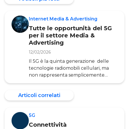
Internet Media & Advertising
Tutte le opportunità del 5G
per il settore Media &
Advertising
12/02/2026
Il 5G è la quinta generazione delle
tecnologie radiomobili cellulari, ma
non rappresenta semplicemente
un’evoluzione delle generazioni
precedenti, bensì una discontinuità
Articoli correlati
netta dal punto di vista tecnologico,
che si tradurrà in cambiamenti
applicativi rilevanti, se tutte le
5G
opportunità che offre la tecnologia
saranno colte. Tra le caratteristiche più
Connettività