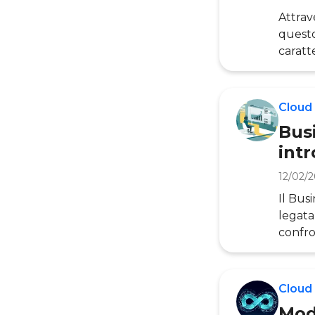
Attrav
questo
caratt
guida 
Per Cl
practi
Cloud
e i da
Busi
int
12/02/
Il Bus
legata
confro
di vis
l’opzi
Busine
Cloud
signifi
Mod