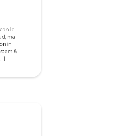
con lo
oud, ma
on in
system &
[…]