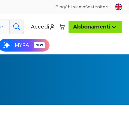
Blog
Chi siamo
Sostenitori
Accedi
Abbonamenti
ue
MYRA
e