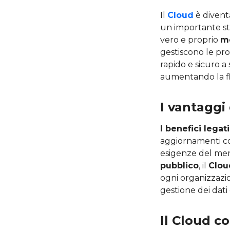
Il
Cloud
è diventa
un importante 
vero e proprio
m
gestiscono le pro
rapido e sicuro a 
aumentando la fles
I vantaggi
I
benefici legati
aggiornamenti co
esigenze del merc
pubblico
, il
Clou
ogni organizzazion
gestione dei dati 
Il Cloud c