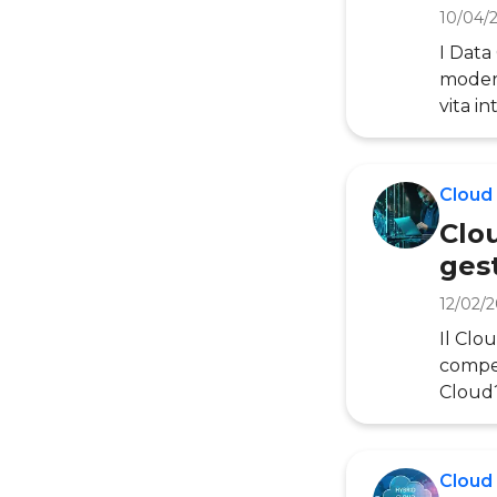
10/04/
I Data
modern
vita i
Social
nevral
In un’
Cloud
e il f
Clou
gest
12/02/
Il Clo
compet
Cloud?
aument
compet
poter 
Cloud