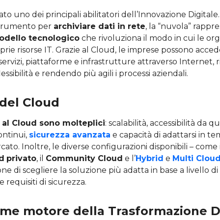
to uno dei principali abilitatori dell’Innovazione Digitale
strumento per
archiviare dati in rete
, la “nuvola” rapp
odello tecnologico
che rivoluziona il modo in cui le or
prie risorse IT. Grazie al Cloud, le imprese possono acce
servizi, piattaforme e infrastrutture attraverso Internet, r
sibilità e rendendo più agili i processi aziendali.
 del Cloud
 al Cloud
sono molteplici
: scalabilità, accessibilità da q
ntinui,
sicurezza avanzata
e capacità di adattarsi in te
ato. Inoltre, le diverse configurazioni disponibili – come 
d
privato
, il
Community Cloud
e l’
Hybrid
e
Multi Clou
e di scegliere la soluzione più adatta in base a livello di
e requisiti di sicurezza.
ome motore della Trasformazione D