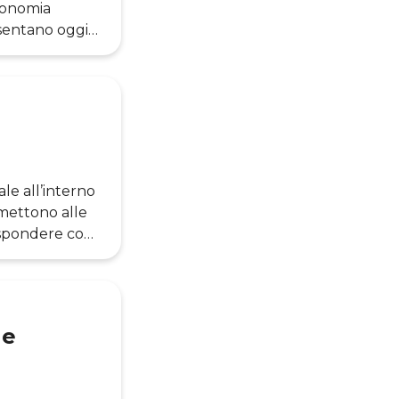
utonomia
esentano oggi
overnare dati,
tro dell’evento
per Italia ed
le all’interno
ermettono alle
 rispondere con
ortunità di
ziario, dove i
rrata, essere
 e