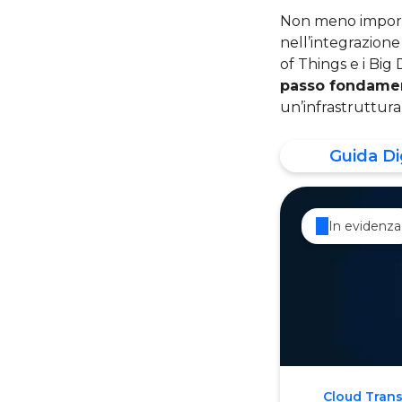
Non meno importa
nell’integrazione
of Things e i Big 
passo fondament
un’infrastruttura
Guida Di
In evidenza
Cloud Tran