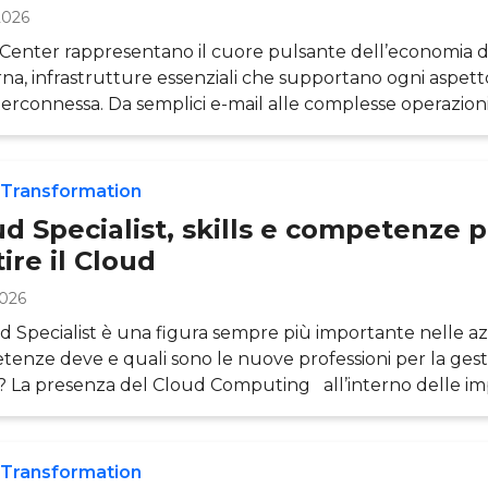
2026
 Center rappresentano il cuore pulsante dell’economia d
a, infrastrutture essenziali che supportano ogni aspett
nterconnessa. Da semplici e-mail alle complesse operazioni
 Media ai servizi di streaming, tutto passa attraverso quest
gici che elaborano, archiviano e distribuiscono enormi qua
epoca in cui il dato è diventato il nuovo petrolio, compre
 Transformation
unzionamento dei Data Center è fondam
d Specialist, skills e competenze 
ire il Cloud
2026
ud Specialist è una figura sempre più importante nelle az
enze deve e quali sono le nuove professioni per la gest
 La presenza del Cloud Computing all’interno delle i
a costantemente, aprendo la strada a nuove necessità i
enze. Proprio le competenze diventano un fattore chi
cogliere tutti i benefici di questo trend. Non è un caso, inf
 Transformation