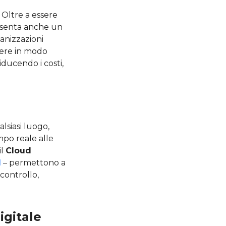
. Oltre a essere
resenta anche un
ganizzazioni
dere in modo
iducendo i costi,
ualsiasi luogo,
mpo reale alle
il
Cloud
d
– permettono a
 controllo,
igitale