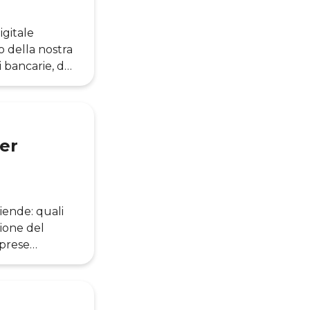
igitale
o della nostra
 bancarie, dai
i centri
ntità di dati.
ndere il ruolo
per
iende: quali
ione del
mprese
n fatto di
ave per
atti, che chi