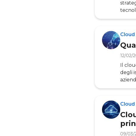
strate
tecnol
asset c
proces
LENS – 
Cloud
Europa
Qual
12/02/
Il clo
degli i
aziende
veloci
busine
client
Cloud
in gra
Clou
prin
09/03/