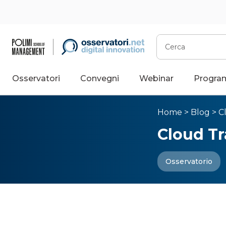
Cerca
Osservatori
Convegni
Webinar
Progra
Home
>
Blog
>
C
Cloud T
Osservatorio
Tutto sul
potenzia