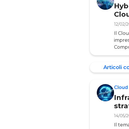
oggi n
Hybr
Clo
12/02/
Il Clo
impres
Comput
maturit
Abbiam
Articoli c
azienda
process
Cloud
Infr
stra
14/05/
Il tem