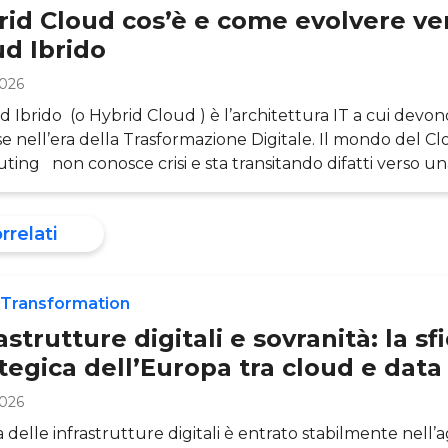
on utilizza il Cloud lo fa proprio pe
id Cloud cos’è e come evolvere ver
ud Ibrido
2026
ud Ibrido (o Hybrid Cloud ) è l’architettura IT a cui devo
e nell’era della Trasformazione Digitale. Il mondo del C
ing non conosce crisi e sta transitando difatti verso un
à. Gli ultimi anni sono stati quelli della “rivoluzione ibri
o assistito a un intenso percorso di trasformazione dei si
orrelati
li, in cui le imprese sono passate dall’utilizzare il Cloud 
i specifici
 Transformation
astrutture digitali e sovranità: la sf
tegica dell’Europa tra cloud e data
2026
a delle infrastrutture digitali è entrato stabilmente nell