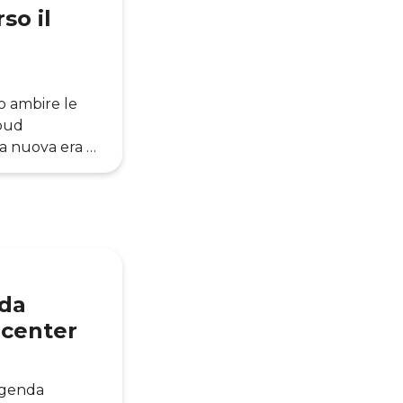
so il
no ambire le
loud
a nuova era di
da” del Cloud.
stemi IT
solo per alcuni
ida
 center
’agenda