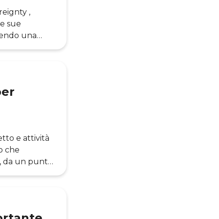
eignty ,
le sue
rnendo una
a nuvola.
i e best
e applicazioni
per
tto e attività
to che
o, da un punto
ificare
loud, il
n impatto
ortante