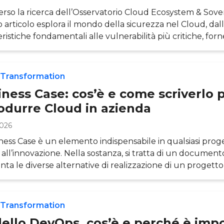
erso la ricerca dell’Osservatorio Cloud Ecosystem & Sover
 articolo esplora il mondo della sicurezza nel Cloud, dal
eristiche fondamentali alle vulnerabilità più critiche, fo
completa per navigare sicuramente nell’ecosistema dell
oud Security si intende l’insieme di tecnologie, protocoll
ce volte a proteggere gli ambienti di Cloud Computing , l
 Transformation
ness Case: cos’è e come scriverlo 
rodurre Cloud in azienda
2026
iness Case è un elemento indispensabile in qualsiasi proge
 all’innovazione. Nella sostanza, si tratta di un documen
nta le diverse alternative di realizzazione di un progett
ta prevalentemente economico-finanziario, al fine di ident
one che genera il maggior valore per l’azienda. In ambito C
ss Case assume maggiore rilevanza. Il Cloud ha infatti u
 Transformation
cativo sull’azienda, a partire dai modelli finan
ello DevOps, cos’è e perché è imp