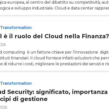
gica europea, al centro del dibattito su competitività, a
ogica e sviluppo industriale. Cloud e data center rappr
ritici, su cui si gioca la capacità di governi e imprese di g
si e modelli di innovazione. Questi temi sono stati al cen
Digitale e Intelligenza Artificiale: una priorità strategica 
 Transformation
 , promosso dagli Osserva
 è il ruolo del Cloud nella Finanza?
2026
ud computing è un fattore chiave per l’innovazione digita
stituti finanziari. Il cloud fornisce infatti soluzioni che p
 di ridurre i costi, migliorare le prestazioni dei servizi e
tà ai cambiamenti nel mercato, cogliendo così nuove opp
ss. In un ambiente in rapida evoluzione come quello finan
i sono sempre più esigenti e la concorrenza sempre più se
 Transformation
do d
d Security: significato, importanza
cipi di gestione
2026