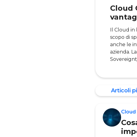
Cloud 
vantag
Il Cloud i
scopo di sp
anche le in
azienda. La
Sovereignty
Articoli pi
Cloud
Cos
impo