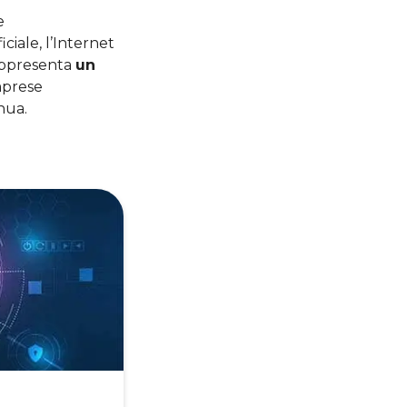
e
ciale, l’Internet
 rappresenta
un
imprese
nua.