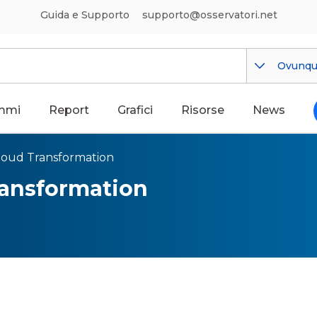
Guida e Supporto
supporto@osservatori.net
Ovunq
mmi
Report
Grafici
Risorse
News
loud Transformation
ransformation
 Cloud, le caratteristiche e l
lità della Nuvola