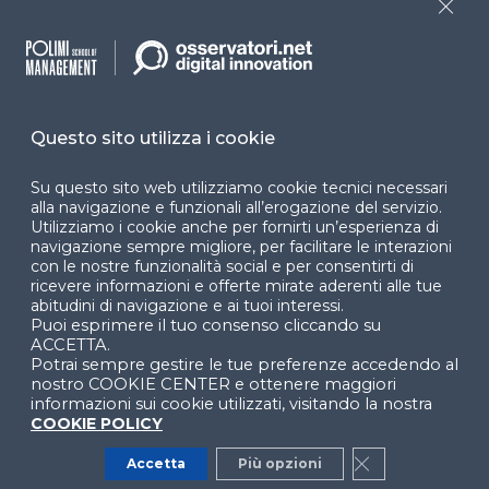
Cookie Center
Close
Facebook
LinkedIn
Instag
Questo sito utilizza i cookie
Su questo sito web utilizziamo cookie tecnici necessari
alla navigazione e funzionali all’erogazione del servizio.
YouTube
X
Utilizziamo i cookie anche per fornirti un’esperienza di
navigazione sempre migliore, per facilitare le interazioni
con le nostre funzionalità social e per consentirti di
ricevere informazioni e offerte mirate aderenti alle tue
abitudini di navigazione e ai tuoi interessi.
Puoi esprimere il tuo consenso cliccando su
ACCETTA.
Potrai sempre gestire le tue preferenze accedendo al
© 2024 Copyright © Politecnico di Milano Dipartimento
nostro COOKIE CENTER e ottenere maggiori
di Ingegneria Gestionale
informazioni sui cookie utilizzati, visitando la nostra
COOKIE POLICY
Accetta
Più opzioni
Close GDPR Co