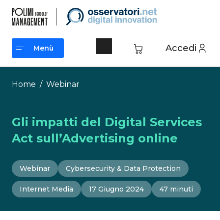
Vai
al
contenuto
Accedi
Menù
Menù
Home
/
Webinar
Gli impatti del Digital Services
Act sull’Advertising online
Webinar
Cybersecurity & Data Protection
Internet Media
17 Giugno 2024
47 minuti