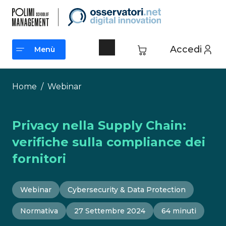
Vai
al
contenuto
Accedi
Menù
Menù
Home
/
Webinar
Privacy nella Supply Chain:
verifiche sulla compliance dei
fornitori
Webinar
Cybersecurity & Data Protection
Normativa
27 Settembre 2024
64 minuti