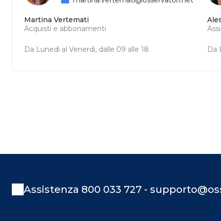
Martina Vertemati
Ale
Acquisti e abbonamenti
Ass
Da Lunedì al Venerdì, dalle 09 alle 18
Da L
Assistenza 800 033 727 - supporto@oss