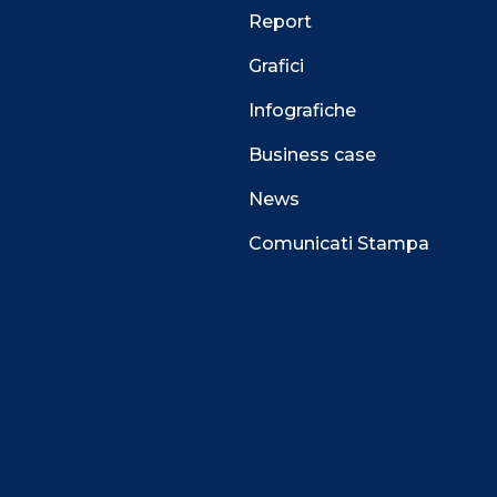
Report
Grafici
Infografiche
Business case
News
Comunicati Stampa
 alla navigazione e funzionali all’erogazione del
perienza di navigazione sempre migliore, per
l e per consentirti di ricevere informazioni e offerte