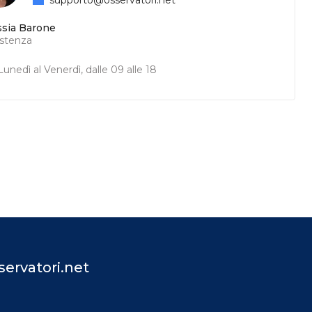
ssia Barone
istenza
unedì al Venerdì, dalle 09 alle 18
ervatori.net