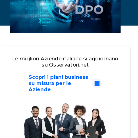
Le migliori Aziende italiane si aggiornano
su Osservatori.net
Scopri i piani business
su misura per le
Aziende