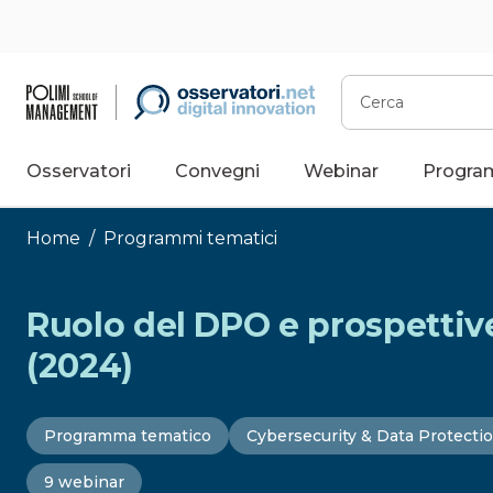
Vai
al
contenuto
Cerca
Osservatori
Convegni
Webinar
Progra
Home
/
Programmi tematici
Ruolo del DPO e prospettive
(2024)
Programma tematico
Cybersecurity & Data Protecti
9 webinar