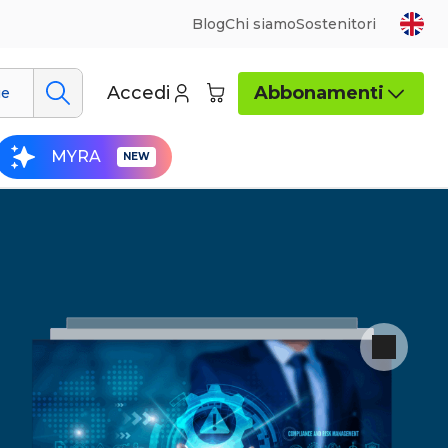
Blog
Chi siamo
Sostenitori
Accedi
Abbonamenti
ue
MYRA