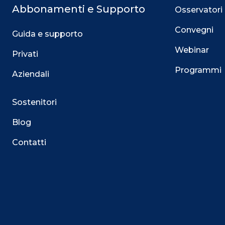
Abbonamenti e Supporto
Osservatori
Convegni
Guida e supporto
Webinar
Privati
Programmi
Aziendali
Sostenitori
Blog
Contatti
Questo sito utilizza i cookie
Su questo sito web utilizziamo cookie tecnici necessari
servizio. Utilizziamo i cookie anche per fornirti un’es
facilitare le interazioni con le nostre funzionalità socia