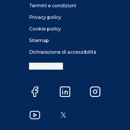
Termini e condizioni
Privacy policy
Cookie policy
Sitemap
Dichiarazione di accessibilità
Cookie Center
Close GDPR 
Facebook
LinkedIn
Instagram
Accetta
Più opzioni
Close GDPR 
YouTube
X