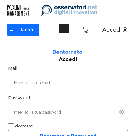
Vai
al
contenuto
Accedi
Menù
Menù
Bentornato!
Accedi
Mail
Password
Ricordami