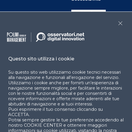
Cookie Center
Close
Facebook
LinkedIn
Instag
Questo sito utilizza i cookie
YouTube
X
Su questo sito web utilizziamo cookie tecnici necessari
alla navigazione e funzionali all’erogazione del servizio.
Utilizziamo i cookie anche per fornirti un’esperienza di
navigazione sempre migliore, per facilitare le interazioni
con le nostre funzionalità social e per consentirti di
ricevere informazioni e offerte mirate aderenti alle tue
abitudini di navigazione e ai tuoi interessi.
Puoi esprimere il tuo consenso cliccando su
© 2024 Copyright © Politecnico di Milano Dipartimento
ACCETTA.
di Ingegneria Gestionale
Potrai sempre gestire le tue preferenze accedendo al
nostro COOKIE CENTER e ottenere maggiori
informazioni sui cookie utilizzati, visitando la nostra