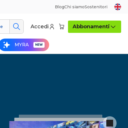
Blog
Chi siamo
Sostenitori
Accedi
Abbonamenti
ue
MYRA