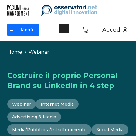
Vai
al
contenuto
Accedi
Menù
Menù
Home
/
Webinar
Costruire il proprio Personal
Brand su LinkedIn in 4 step
Webinar
Internet Media
Advertising & Media
Media/Pubblicità/Intrattenimento
Social Media