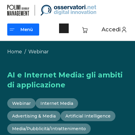
Vai
al
contenuto
Accedi
Menù
Menù
Home
/
Webinar
AI e Internet Media: gli ambiti
di applicazione
Webinar
Internet Media
Advertising & Media
Artificial Intelligence
Media/Pubblicità/Intrattenimento